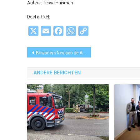
Auteur:
Tessa Huisman
Deel artikel:
X
Email
Facebook
WhatsApp
Copy
Link
Bericht
Bewoners Nes aan de Amstel genieten van terugkeer tonknuppelen tijdens dorpsfeest
navigatie
ANDERE BERICHTEN