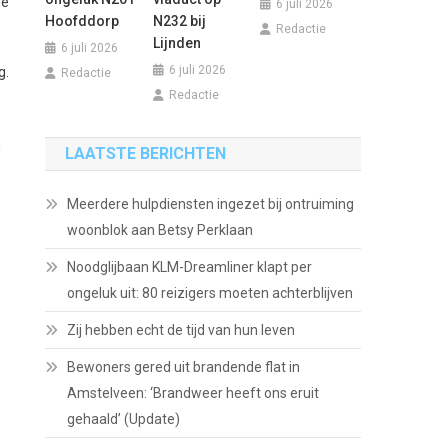
de
6 juli 2026
Hoofddorp
N232 bij
Redactie
Lijnden
6 juli 2026
6 juli 2026
g.
Redactie
Redactie
n
LAATSTE BERICHTEN
Meerdere hulpdiensten ingezet bij ontruiming
woonblok aan Betsy Perklaan
Noodglijbaan KLM-Dreamliner klapt per
ongeluk uit: 80 reizigers moeten achterblijven
Zij hebben echt de tijd van hun leven
Bewoners gered uit brandende flat in
Amstelveen: ‘Brandweer heeft ons eruit
gehaald’ (Update)