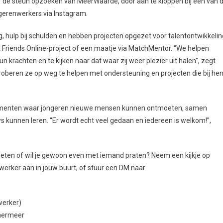
lf de steun opzoeken van MeerWaarde, door aan te kloppen bij een van 
ngerenwerkers via Instagram.
 hulp bij schulden en hebben projecten opgezet voor talentontwikkelin
t Friends Online-project of een maatje via MatchMentor. “We helpen
 krachten en te kijken naar dat waar zij weer plezier uit halen”, zegt
roberen ze op weg te helpen met ondersteuning en projecten die bij he
ementen waar jongeren nieuwe mensen kunnen ontmoeten, samen
 kunnen leren. “Er wordt echt veel gedaan en iedereen is welkom!”,
oeten of wil je gewoon even met iemand praten? Neem een kijkje op
rker aan in jouw buurt, of stuur een DM naar
werker)
mmermeer