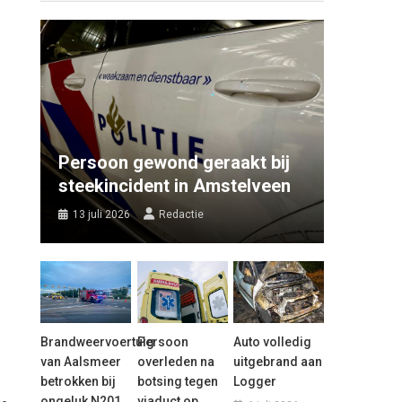
Persoon gewond geraakt bij
steekincident in Amstelveen
13 juli 2026
Redactie
Brandweervoertuig
Persoon
Auto volledig
van Aalsmeer
overleden na
uitgebrand aan
betrokken bij
botsing tegen
Logger
ongeluk N201
viaduct op