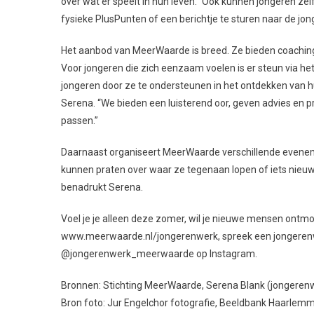
over wat er speelt in hun leven.” Ook kunnen jongeren ze
fysieke PlusPunten of een berichtje te sturen naar de jo
Het aanbod van MeerWaarde is breed. Ze bieden coaching,
Voor jongeren die zich eenzaam voelen is er steun via he
jongeren door ze te ondersteunen in het ontdekken van hun
Serena. “We bieden een luisterend oor, geven advies en p
passen.”
Daarnaast organiseert MeerWaarde verschillende even
kunnen praten over waar ze tegenaan lopen of iets nieuws
benadrukt Serena.
Voel je je alleen deze zomer, wil je nieuwe mensen ontm
www.meerwaarde.nl/jongerenwerk, spreek een jongerenwe
@jongerenwerk_meerwaarde op Instagram.
Bronnen
: Stichting MeerWaarde, Serena Blank (jongeren
Bron foto
: Jur Engelchor fotografie, Beeldbank Haarle