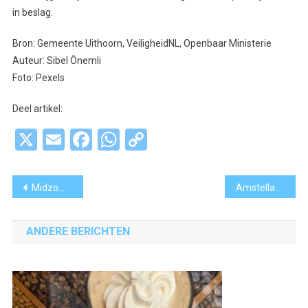
in beslag.
Bron: Gemeente Uithoorn, VeiligheidNL, Openbaar Ministerie
Auteur: Sibel Önemli
Foto: Pexels
Deel artikel:
X
Email
Facebook
WhatsApp
Copy
Link
Bericht
Midzomernachtcross in Amstelveen
Amstelland serveert tennis én gastronomie tijdens de Culinaire Open Tennistoernooien
navigatie
ANDERE BERICHTEN