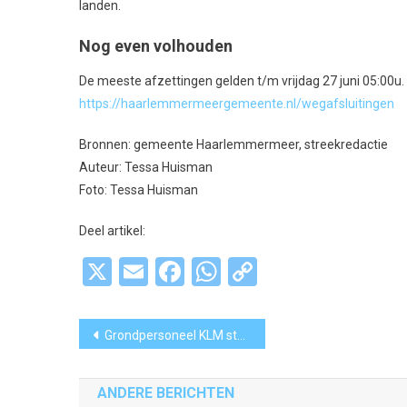
landen.
Nog even volhouden
De meeste afzettingen gelden t/m vrijdag 27 juni 05:00u.
https://haarlemmermeergemeente.nl/wegafsluitingen
Bronnen: gemeente Haarlemmermeer, streekredactie
Auteur: Tessa Huisman
Foto: Tessa Huisman
Deel artikel:
X
Email
Facebook
WhatsApp
Copy
Link
Bericht
Grondpersoneel KLM staakt zaterdag: “Alles wordt duurder, maar wij krijgen nul procent”
navigatie
ANDERE BERICHTEN