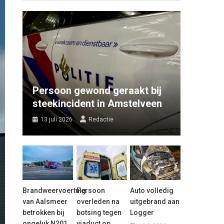
Persoon gewond geraakt bij
steekincident in Amstelveen
13 juli 2026
Redactie
Brandweervoertuig
Persoon
Auto volledig
van Aalsmeer
overleden na
uitgebrand aan
betrokken bij
botsing tegen
Logger
ongeluk N201
viaduct op