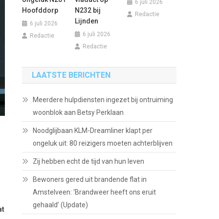
6 juli 2026
Hoofddorp
N232 bij
Redactie
Lijnden
6 juli 2026
6 juli 2026
Redactie
Redactie
LAATSTE BERICHTEN
Meerdere hulpdiensten ingezet bij ontruiming
woonblok aan Betsy Perklaan
Noodglijbaan KLM-Dreamliner klapt per
ongeluk uit: 80 reizigers moeten achterblijven
Zij hebben echt de tijd van hun leven
Bewoners gered uit brandende flat in
Amstelveen: ‘Brandweer heeft ons eruit
gehaald’ (Update)
at