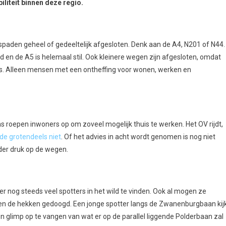
liteit binnen deze regio.
tspaden geheel of gedeeltelijk afgesloten. Denk aan de A4, N201 of N44.
en de A5 is helemaal stil. Ook kleinere wegen zijn afgesloten, omdat
 is. Alleen mensen met een ontheffing voor wonen, werken en
oepen inwoners op om zoveel mogelijk thuis te werken. Het OV rijdt,
ode grotendeels niet
. Of het advies in acht wordt genomen is nog niet
der druk op de wegen.
er nog steeds veel spotters in het wild te vinden. Ook al mogen ze
iten de hekken gedoogd. Een jonge spotter langs de Zwanenburgbaan kij
n glimp op te vangen van wat er op de parallel liggende Polderbaan zal