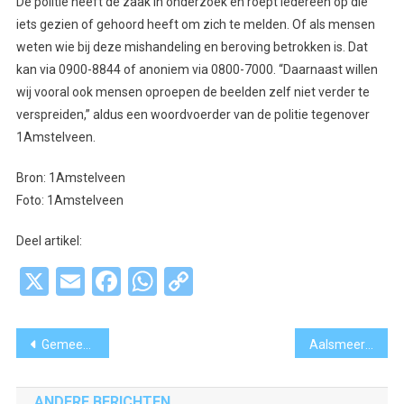
De politie heeft de zaak in onderzoek en roept iedereen op die
iets gezien of gehoord heeft om zich te melden. Of als mensen
weten wie bij deze mishandeling en beroving betrokken is. Dat
kan via 0900-8844 of anoniem via 0800-7000. “Daarnaast willen
wij vooral ook mensen oproepen de beelden zelf niet verder te
verspreiden,” aldus een woordvoerder van de politie tegenover
1Amstelveen.
Bron: 1Amstelveen
Foto: 1Amstelveen
Deel artikel:
X
Email
Facebook
WhatsApp
Copy
Link
Bericht
Gemeente Uithoorn stapt naar rechter tegen luchthavenverkeersbeleid
Aalsmeer krijgt nieuwe kinderburgemeester en meer toiletten
navigatie
ANDERE BERICHTEN