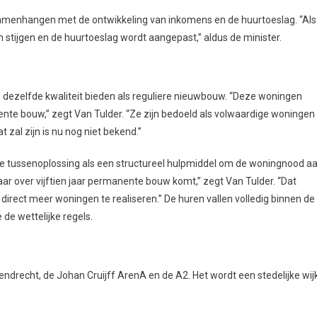
amenhangen met de ontwikkeling van inkomens en de huurtoeslag. “Als
en stijgen en de huurtoeslag wordt aangepast,” aldus de minister.
e dezelfde kwaliteit bieden als reguliere nieuwbouw. “Deze woningen
te bouw,” zegt Van Tulder. “Ze zijn bedoeld als volwaardige woningen
 zal zijn is nu nog niet bekend.”
e tussenoplossing als een structureel hulpmiddel om de woningnood a
r over vijftien jaar permanente bouw komt,” zegt Van Tulder. “Dat
rect meer woningen te realiseren.” De huren vallen volledig binnen de
 de wettelijke regels.
vendrecht, de Johan Cruijff ArenA en de A2. Het wordt een stedelijke wij