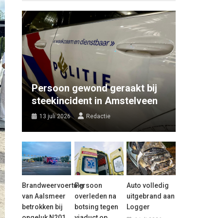
Persoon gewond geraakt bij
steekincident in Amstelveen
13 juli 2026
Redactie
Brandweervoertuig
Persoon
Auto volledig
van Aalsmeer
overleden na
uitgebrand aan
betrokken bij
botsing tegen
Logger
ongeluk N201
viaduct op