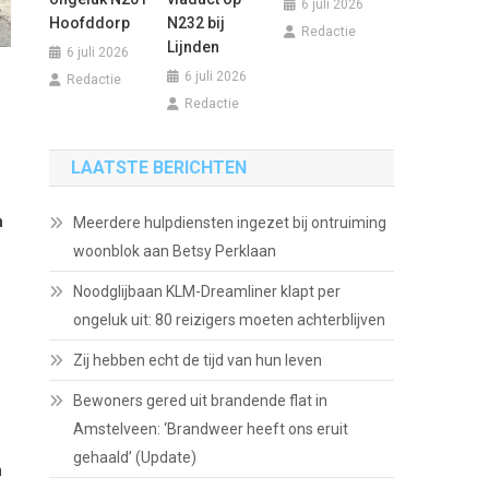
6 juli 2026
Hoofddorp
N232 bij
Redactie
Lijnden
6 juli 2026
6 juli 2026
Redactie
Redactie
LAATSTE BERICHTEN
n
Meerdere hulpdiensten ingezet bij ontruiming
woonblok aan Betsy Perklaan
Noodglijbaan KLM-Dreamliner klapt per
ongeluk uit: 80 reizigers moeten achterblijven
Zij hebben echt de tijd van hun leven
Bewoners gered uit brandende flat in
Amstelveen: ‘Brandweer heeft ons eruit
gehaald’ (Update)
n