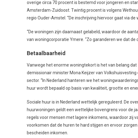
overige circa 70 procent is bestemd voor jongeren en sta
Amsterdam-Zuidoost. Twintig procent is volgens Wethou
regio Ouder-Amstel. “De inschrijving hiervoor gaat via de
“De woningen zijn daarnaast gelabeld, waardoor de aanta
van woningcorporatie Ymere. “Zo garanderen we dat de doe
Betaalbaarheid
Vanwege het enorme woningtekort is het van belang dat
demissionair minister Mona Keijzer van Volkshuisvesting e
sector. “In Nederland hanteren we het woningwaarderingss
huur wordt bepaald op basis van kwaliteit, grootte en ener
Sociale huur is in Nederland wettelijk gereguleerd. De ov
huurwoningen geldt een wettelijke bovengrens voor de jaa
regels voor mensen met lagere inkomens, waardoor zij va
voorkomen dat de huren te hard stijgen en ervoor zorgen
bescheiden inkomen.