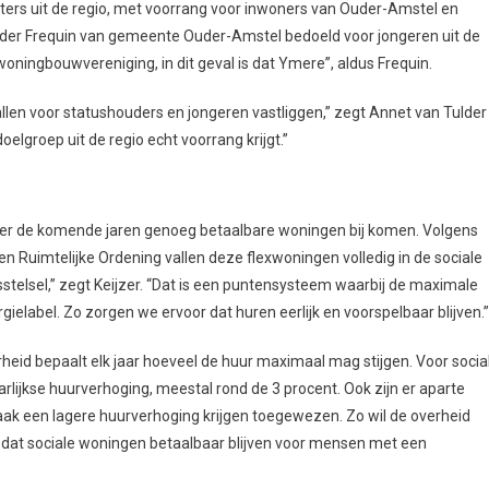
rters uit de regio, met voorrang voor inwoners van Ouder-Amstel en
der Frequin van gemeente Ouder-Amstel bedoeld voor jongeren uit de
 woningbouwvereniging, in dit geval is dat Ymere”, aldus Frequin.
llen voor statushouders en jongeren vastliggen,” zegt Annet van Tulder
lgroep uit de regio echt voorrang krijgt.”
 er de komende jaren genoeg betaalbare woningen bij komen. Volgens
n Ruimtelijke Ordening vallen deze flexwoningen volledig in de sociale
telsel,” zegt Keijzer. “Dat is een puntensysteem waarbij de maximale
gielabel. Zo zorgen we ervoor dat huren eerlijk en voorspelbaar blijven.”
erheid bepaalt elk jaar hoeveel de huur maximaal mag stijgen. Voor socia
rlijkse huurverhoging, meestal rond de 3 procent. Ook zijn er aparte
ak een lagere huurverhoging krijgen toegewezen. Zo wil de overheid
 dat sociale woningen betaalbaar blijven voor mensen met een