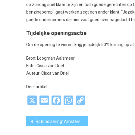
op zondag snel klaar te zijn en toch goede gerechten op taf
benzinepomp’, gaat werken zegt een ander klant: “Jazeker,
goede ondernemers die hier vast goed over nagedacht h
Tijdelijke openingsactie
Om de opening te vieren, krijg je tijdelijk 50% korting op al
Bron: Loogman Aalsmeer
Foto: Cisca van Driel
Auteur: Cisca van Driel
Deel artikel:
X
Email
Facebook
WhatsApp
Copy
Link
Bericht
‘Rotondisering’ Amstelveen nog niet voorbij: ‘Rotondes worden gezien als meest veilige vorm’
navigatie