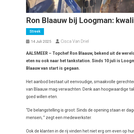
Ron Blaauw bij Loogman: kwal
Streek
Cisca Van Driel
14 Juli 2025
AALSMEER – Topchef Ron Blaauw, bekend uit de wereld v
eten nu ook naar het tankstation. Sinds 10 juli is L
Blaauw van start is gegaan.
Het aanbod bestaat uit eenvoudige, smaakvolle gerechten
van Blaauw mag verwachten. Denk aan hoogwaardige take
goed willen eten.
“De belangstelling is groot. Sinds de opening staan er dagel
mensen, ” zegt een medewerkster.
Ook de klanten in de rij vinden het niet erg om even op hu