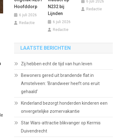
6 juli 2026
Hoofddorp
N232 bij
Redactie
Lijnden
6 juli 2026
6 juli 2026
Redactie
Redactie
LAATSTE BERICHTEN
n
Zij hebben echt de tijd van hun leven
Bewoners gered uit brandende flat in
Amstelveen: ‘Brandweer heeft ons eruit
gehaald’
Kinderland bezorgt honderden kinderen een
onvergetelijke zomervakantie
de
Star Wars-attractie blikvanger op Kermis
Duivendrecht