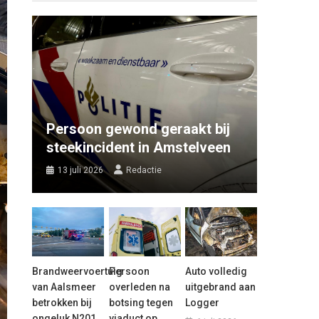
Persoon gewond geraakt bij
steekincident in Amstelveen
13 juli 2026
Redactie
Brandweervoertuig
Persoon
Auto volledig
van Aalsmeer
overleden na
uitgebrand aan
betrokken bij
botsing tegen
Logger
ongeluk N201
viaduct op