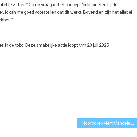
el te zetten.” Op de vraag of het concept ‘culinair eten bij de
 ik kan me goed voorstellen dat dit werkt. Bovendien zijn het allebei
ebben.”
les in de toko. Deze smakelijke actie loopt t/m 20 juli 2025.
Hoofddorp viert Mandela Dag met groene doedag in Lincolnpark