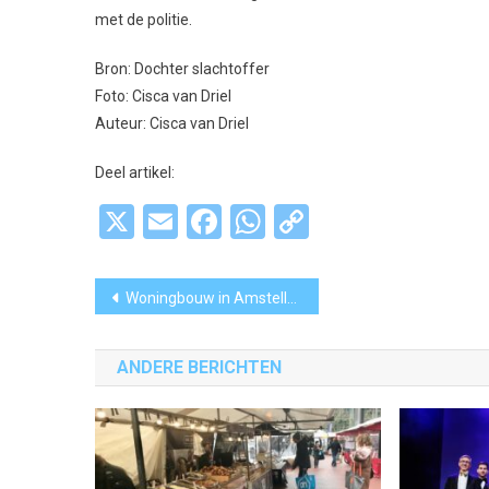
met de politie.
Bron: Dochter slachtoffer
Foto: Cisca van Driel
Auteur: Cisca van Driel
Deel artikel:
X
Email
Facebook
WhatsApp
Copy
Link
Bericht
Woningbouw in Amstelland-Meerlanden: ’thuis’ in de streek
navigatie
ANDERE BERICHTEN