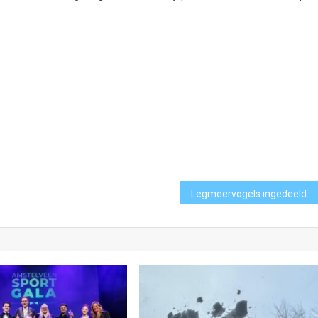
Legmeervogels ingedeeld in de 1e klasse B West 2