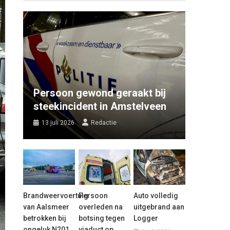
Persoon gewond geraakt bij
steekincident in Amstelveen
13 juli 2026
Redactie
Brandweervoertuig
Persoon
Auto volledig
van Aalsmeer
overleden na
uitgebrand aan
betrokken bij
botsing tegen
Logger
ongeluk N201
viaduct op