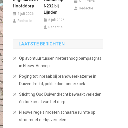
6 juli 2026
Hoofddorp
N232 bij
Redactie
Lijnden
6 juli 2026
6 juli 2026
Redactie
Redactie
LAATSTE BERICHTEN
Op avontuur tussen metershoog pampasgras
in Nieuw-Vennep
Poging tot inbraak bij brandweerkazerne in
Duivendrecht, politie doet onderzoek
Stichting Oud Duivendrecht bewaakt verleden
én toekomst van het dorp
Nieuwe regels moeten schaarse ruimte op
stroomnet eerlijk verdelen