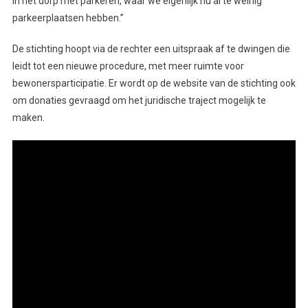
in het dorp met parkeren, waar we eigenlijk nu al te weinig
parkeerplaatsen hebben.”
De stichting hoopt via de rechter een uitspraak af te dwingen die
leidt tot een nieuwe procedure, met meer ruimte voor
bewonersparticipatie. Er wordt op de website van de stichting ook
om donaties gevraagd om het juridische traject mogelijk te
maken.