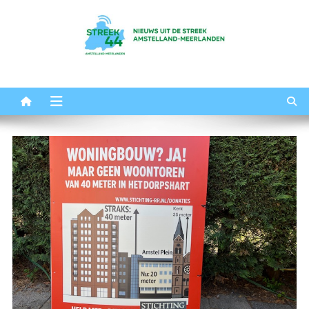
Ga
naar
de
inhoud
Streek44
Het nieuws uit Amstelland-Meerlanden