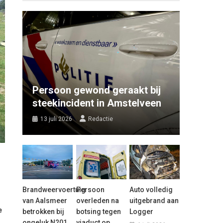
Persoon gewond geraakt bij
steekincident in Amstelveen
13 juli 2026
Redactie
Brandweervoertuig
Persoon
Auto volledig
van Aalsmeer
overleden na
uitgebrand aan
e
betrokken bij
botsing tegen
Logger
ongeluk N201
viaduct op