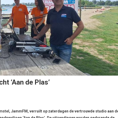
ht ‘Aan de Plas’
tel, JammFM, verruilt op zaterdagen de vertrouwde studio aan d
trandpaviljoen ‘Aan de Plas’. De uitzendingen worden gedurende de