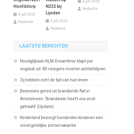
6 juli 2026
Hoofddorp
N232 bij
Redactie
Lijnden
6 juli 2026
6 juli 2026
Redactie
Redactie
LAATSTE BERICHTEN
Noodglijbaan KLM-Dreamliner klapt per
ongeluk uit: 80 reizigers moeten achterblijven
Zij hebben echt de tijd van hun leven
Bewoners gered uit brandende flat in
Amstelveen: ‘Brandweer heeft ons eruit
gehaald’ (Update)
Kinderland bezorgt honderden kinderen een
onvergetelijke zomervakantie