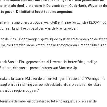
 met als doel luisteraars in Duivendrecht, Ouderkerk, Waver en de
geven. Dit initiatief loopt tot eind augustus.
ief en met inwoners uit Ouder-Amstel) en ‘Time for Lunch’ (12:00-14:00
/of een lunch live bij paviljoen Aan de Plas te volgen.
af Aan de Plas. Ongedwongen, gezellig, de muziek afstemmen op de sfeer
gt Julia, die zaterdag samen met Nada het programma Time for lunch Aan
en ook Aan de Plas gepresenteerd, ik verwacht hetzelfde gezellige
Barbara, één van de presentatoren van Start me Up.
akers bij JammFM over de ontwikkelingen in radioland: “We krijgen te
gt om de inrichting van een streekradio, dit in plaats van de lokale
rs uit de regio in opgaan.”
teren via de kabel en op zaterdag tot eind augustus bij en aan de