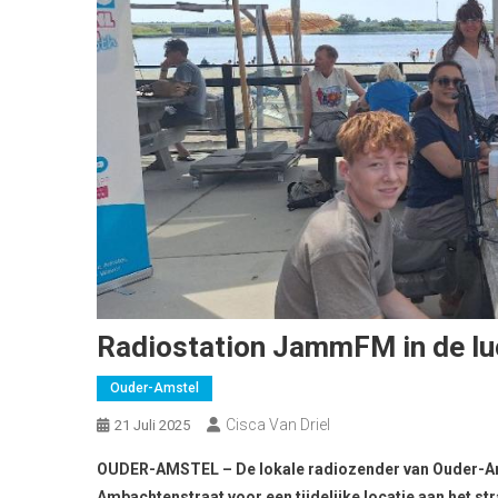
Radiostation JammFM in de luc
Ouder-Amstel
Cisca Van Driel
21 Juli 2025
OUDER-AMSTEL – De lokale radiozender van Ouder-Ams
Ambachtenstraat voor een tijdelijke locatie aan het s