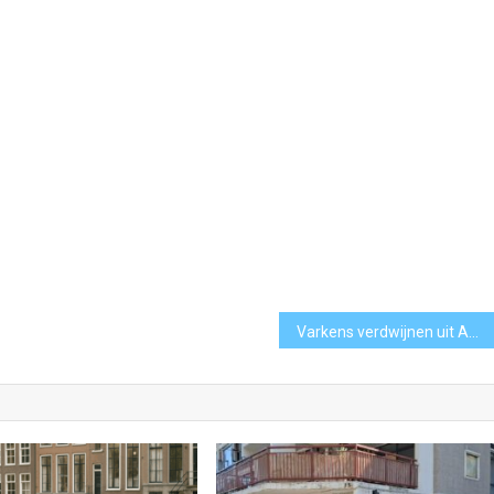
Varkens verdwijnen uit Amstelland en Meerlanden