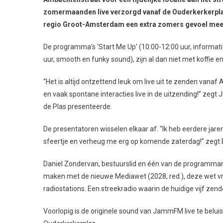
zomermaanden live verzorgd vanaf de Ouderkerkerplas,
regio Groot-Amsterdam een extra zomers gevoel mee te 
De programma’s ‘Start Me Up’ (10:00-12:00 uur, informat
uur, smooth en funky sound), zijn al dan niet met koffie en
“Het is altijd ontzettend leuk om live uit te zenden van
en vaak spontane interacties live in de uitzending!” ze
de Plas presenteerde.
De presentatoren wisselen elkaar af. “Ik heb eerdere jar
sfeertje en verheug me erg op komende zaterdag!” zegt 
Daniel Zondervan, bestuurslid en één van de programmam
maken met de nieuwe Mediawet (2028, red.), deze wet vraa
radiostations. Een streekradio waarin de huidige vijf zende
Voorlopig is de originele sound van JammFM live te beluis