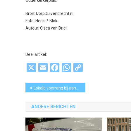
Ouderkerkerplas.
Bron: DorpDuivendrecht.nl
Foto: Henk P. Blok
Auteur: Cisca van Driel
Deel artikel:
X
Email
Facebook
WhatsApp
Copy
Link
Bericht
Lokale voorrang bij aanvraag sociale huurwoning
navigatie
ANDERE BERICHTEN