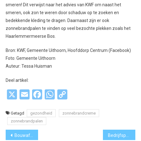
smeren! Dit verwijst naar het advies van KWF om naast het
smeren, ook zon te weren door schaduw op te zoeken en
bedekkende kleding te dragen. Daarnaast zijn er ook
zonnebrandpalen te vinden op veel bezochte plekken zoals het
Haarlemmermeerse Bos.
Bron: KWF, Gemeente Uithoorn, Hoofddorp Centrum (Facebook)
Foto: Gemeente Uithoorn
Auteur: Tessa Huisman
Deel artikel:
X
Email
Facebook
WhatsApp
Copy
Link
Getagd
gezondheid
zonnebrandcreme
zonnebrandpalen
Bericht
Bouwafval een tweede leven? Circulaire gids laat zien hoe
Bedrijfspand in Uithoorn gesloten na vondst hennepgerelateerde goederen