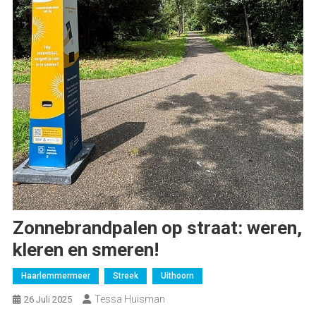
Zonnebrandpalen op straat: weren,
kleren en smeren!
Haarlemmermeer
Streek
Uithoorn
Tessa Huisman
26 Juli 2025