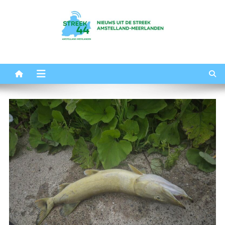
Ga
naar
de
inhoud
Streek44
Het nieuws uit Amstelland-Meerlanden