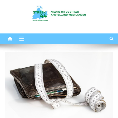
Ga
naar
de
inhoud
Streek44
Het nieuws uit Amstelland-Meerlanden