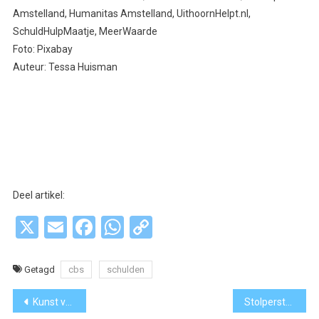
Amstelland, Humanitas Amstelland, UithoornHelpt.nl,
SchuldHulpMaatje, MeerWaarde
Foto: Pixabay
Auteur: Tessa Huisman
Deel artikel:
X
Email
Facebook
WhatsApp
Copy
Link
Getagd
cbs
schulden
Bericht
Kunst verbindt: Oekraïense bewoners exposeren werk in gemeente Ouder-Amstel
Stolpersteine: ‘Herdenken begint bij één steen’