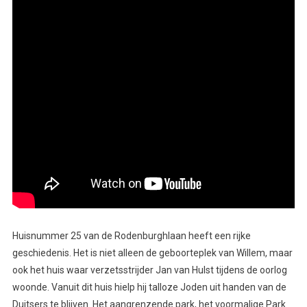
Huisnummer 25 van de Rodenburghlaan heeft een rijke
geschiedenis. Het is niet alleen de geboorteplek van Willem, maar
ook het huis waar verzetsstrijder Jan van Hulst tijdens de oorlog
woonde. Vanuit dit huis hielp hij talloze Joden uit handen van de
Duitsers te blijven. Het aangrenzende park, het voormalige Park