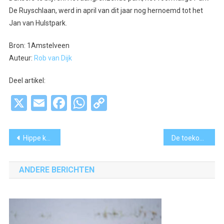
De Ruyschlaan, werd in april van dit jaar nog hernoemd tot het
Jan van Hulstpark.
Bron: 1Amstelveen
Auteur:
Rob van Dijk
Deel artikel:
X
Email
Facebook
WhatsApp
Copy
Link
Bericht
Hippe koffiespot in kleinste pandje van het dorp
De toekomst van Bakkerij Gorthuis is verzekerd
navigatie
ANDERE BERICHTEN