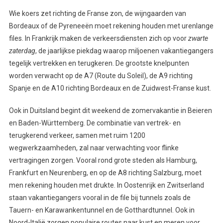
Wie koers zet richting de Franse zon, de wijngaarden van
Bordeaux of de Pyreneeën moet rekening houden met urenlange
files. In Frankrijk maken de verkeersdiensten zich op voor
zwarte
zaterdag
, de jaarlijkse piekdag waarop miljoenen vakantiegangers
tegelijk vertrekken en terugkeren. De grootste knelpunten
worden verwacht op de A7 (Route du Soleil), de A9 richting
Spanje en de A10 richting Bordeaux en de Zuidwest-Franse kust.
Ook in Duitsland begint dit weekend de zomervakantie in Beieren
en Baden-Württemberg. De combinatie van vertrek- en
terugkerend verkeer, samen met ruim 1200
wegwerkzaamheden, zal naar verwachting voor flinke
vertragingen zorgen. Vooral rond grote steden als Hamburg,
Frankfurt en Neurenberg, en op de A8 richting Salzburg, moet
men rekening houden met drukte. In Oostenrijk en Zwitserland
staan vakantiegangers vooral in de file bij tunnels zoals de
Tauern- en Karawankentunnel en de Gotthardtunnel. Ook in
Noord-Italië zorgen populaire routes naar kust en meren voor