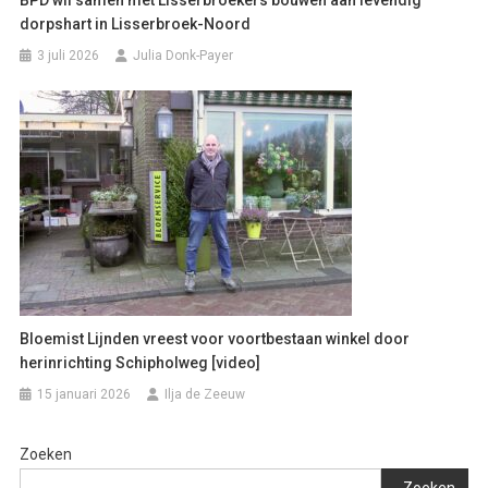
dorpshart in Lisserbroek-Noord
3 juli 2026
Julia Donk-Payer
Bloemist Lijnden vreest voor voortbestaan winkel door
herinrichting Schipholweg [video]
15 januari 2026
Ilja de Zeeuw
Zoeken
Zoeken