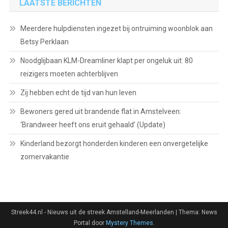
LAATSTE BERICHTEN
Meerdere hulpdiensten ingezet bij ontruiming woonblok aan
Betsy Perklaan
Noodglijbaan KLM-Dreamliner klapt per ongeluk uit: 80
reizigers moeten achterblijven
Zij hebben echt de tijd van hun leven
Bewoners gered uit brandende flat in Amstelveen:
‘Brandweer heeft ons eruit gehaald’ (Update)
Kinderland bezorgt honderden kinderen een onvergetelijke
zomervakantie
Streek44.nl - Nieuws uit de streek Amstelland-Meerlanden
|
Thema: News
Portal door
Mystery Themes
.