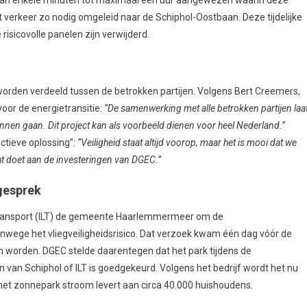
t verkeer zo nodig omgeleid naar de Schiphol-Oostbaan. Deze tijdelijke
 risicovolle panelen zijn verwijderd.
orden verdeeld tussen de betrokken partijen. Volgens Bert Creemers,
voor de energietransitie:
“De samenwerking met alle betrokken partijen laa
unnen gaan. Dit project kan als voorbeeld dienen voor heel Nederland.”
uctieve oplossing”:
“Veiligheid staat altijd voorop, maar het is mooi dat we
t doet aan de investeringen van DGEC.”
gesprek
 Transport (ILT) de gemeente Haarlemmermeer om de
wege het vliegveiligheidsrisico. Dat verzoek kwam één dag vóór de
 worden. DGEC stelde daarentegen dat het park tijdens de
an Schiphol of ILT is goedgekeurd. Volgens het bedrijf wordt het nu
het zonnepark stroom levert aan circa 40.000 huishoudens.