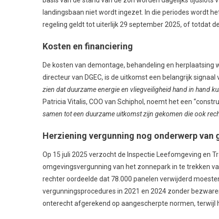
landingsbaan niet wordt ingezet. In die periodes wordt he
regeling geldt tot uiterlijk 29 september 2025, of totdat de
Kosten en financiering
De kosten van demontage, behandeling en herplaatsing w
directeur van DGEC, is de uitkomst een belangrijk signaal 
zien dat duurzame energie en vliegveiligheid hand in hand k
Patricia Vitalis, COO van Schiphol, noemt het een “constr
samen tot een duurzame uitkomst zijn gekomen die ook rech
Herziening vergunning nog onderwerp van 
Op 15 juli 2025 verzocht de Inspectie Leefomgeving en
omgevingsvergunning van het zonnepark in te trekken van
rechter oordeelde dat 78.000 panelen verwijderd moesten
vergunningsprocedures in 2021 en 2024 zonder bezwaren v
onterecht afgerekend op aangescherpte normen, terwijl 