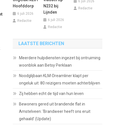
6 juli 2026
Hoofddorp
N232 bij
Redactie
Lijnden
6 juli 2026
et
6 juli 2026
Redactie
Redactie
LAATSTE BERICHTEN
k
Meerdere hulpdiensten ingezet bij ontruiming
woonblok aan Betsy Perklaan
Noodglijbaan KLM-Dreamliner klapt per
ongeluk uit: 80 reizigers moeten achterblijven
Zij hebben echt de tijd van hun leven
Bewoners gered uit brandende flat in
Amstelveen: ‘Brandweer heeft ons eruit
gehaald’ (Update)