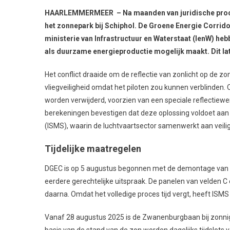
HAARLEMMERMEER – Na maanden van juridische procedur
het zonnepark bij Schiphol.
De Groene Energie Corrido
ministerie van Infrastructuur en Waterstaat (IenW) heb
als duurzame energieproductie mogelijk maakt. Dit la
Het conflict draaide om de reflectie van zonlicht op de z
vliegveiligheid omdat het piloten zou kunnen verblinden. 
worden verwijderd, voorzien van een speciale reflectiew
berekeningen bevestigen dat deze oplossing voldoet aan 
(ISMS), waarin de luchtvaartsector samenwerkt aan veilig
Tijdelijke maatregelen
DGEC is op 5 augustus begonnen met de demontage van ve
eerdere gerechtelijke uitspraak. De panelen van velden 
daarna. Omdat het volledige proces tijd vergt, heeft ISMS
Vanaf 28 augustus 2025 is de Zwanenburgbaan bij zonnig
basis van de stand van de zon worden dagelijks tijdslo