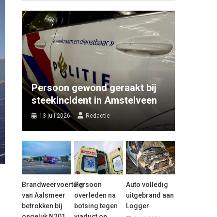
Persoon gewond geraakt bij
steekincident in Amstelveen
13 juli 2026
Redactie
Brandweervoertuig
Persoon
Auto volledig
van Aalsmeer
overleden na
uitgebrand aan
betrokken bij
botsing tegen
Logger
ongeluk N201
viaduct op