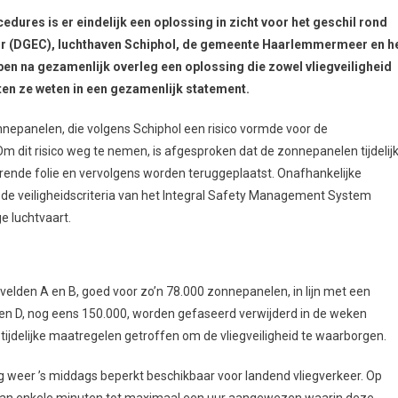
es is er eindelijk een oplossing in zicht voor het geschil rond
r (DGEC), luchthaven Schiphol, de gemeente Haarlemmermeer en h
ben na gezamenlijk overleg een oplossing die zowel vliegveiligheid
ten ze weten in een gezamenlijk statement.
onnepanelen, die volgens Schiphol een risico vormde voor de
Om dit risico weg te nemen, is afgesproken dat de zonnepanelen tijdelij
erende folie en vervolgens worden teruggeplaatst. Onafhankelijke
de veiligheidscriteria van het Integral Safety Management System
e luchtvaart.
lden A en B, goed voor zo’n 78.000 zonnepanelen, in lijn met een
C en D, nog eens 150.000, worden gefaseerd verwijderd in de weken
 tijdelijke maatregelen getroffen om de vliegveiligheid te waarborgen.
 weer ’s middags beperkt beschikbaar voor landend vliegverkeer. Op
ts van enkele minuten tot maximaal een uur aangewezen waarin deze