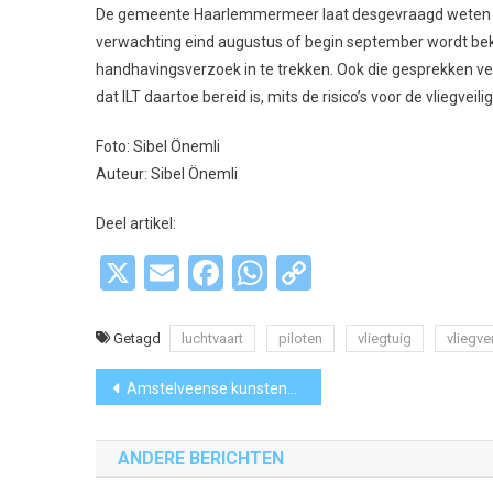
De gemeente Haarlemmermeer laat desgevraagd weten d
verwachting eind augustus of begin september wordt bek
handhavingsverzoek in te trekken. Ook die gesprekken ver
dat ILT daartoe bereid is, mits de risico’s voor de vliegv
Foto: Sibel Önemli
Auteur: Sibel Önemli
Deel artikel:
X
Email
Facebook
WhatsApp
Copy
Link
Getagd
luchtvaart
piloten
vliegtuig
vliegve
Bericht
Amstelveense kunstenaars maken sportkunstwerken
navigatie
ANDERE BERICHTEN