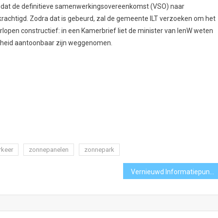
at de definitieve samenwerkingsovereenkomst (VSO) naar
rachtigd. Zodra dat is gebeurd, zal de gemeente ILT verzoeken om het
lopen constructief: in een Kamerbrief liet de minister van IenW weten
eiligheid aantoonbaar zijn weggenomen.
rkeer
zonnepanelen
zonnepark
Vernieuwd Informatiepunt Digitale Overheid