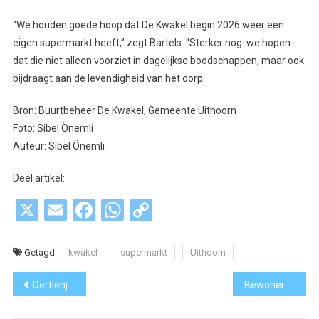
“We houden goede hoop dat De Kwakel begin 2026 weer een
eigen supermarkt heeft,” zegt Bartels. “Sterker nog: we hopen
dat die niet alleen voorziet in dagelijkse boodschappen, maar ook
bijdraagt aan de levendigheid van het dorp.
Bron: Buurtbeheer De Kwakel, Gemeente Uithoorn
Foto: Sibel Önemli
Auteur: Sibel Önemli
Deel artikel:
X
Email
Facebook
WhatsApp
Copy
Link
Getagd
kwakel
supermarkt
Uithoorn
Bericht
Dertienjarige Vincent steelt de show tijdens optreden Macklemore op Pukkelpop: ‘Ik dacht: oh God, wat gaat er nu allemaal gebeuren?’
Bewoners Oranjebuurt uiten onvrede
navigatie