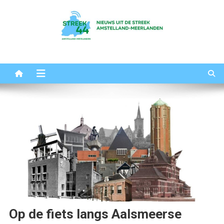
Ga
naar
de
inhoud
Streek44
Het nieuws uit Amstelland-Meerlanden
Op de fiets langs Aalsmeerse