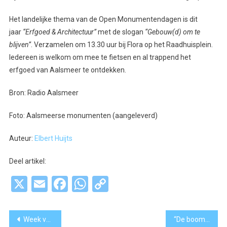
Het landelijke thema van de Open Monumentendagen is dit
jaar
“Erfgoed & Architectuur”
met de slogan
“Gebouw(d) om te
blijven”
. Verzamelen om 13.30 uur bij Flora op het Raadhuisplein.
Iedereen is welkom om mee te fietsen en al trappend het
erfgoed van Aalsmeer te ontdekken.
Bron: Radio Aalsmeer
Foto: Aalsmeerse monumenten (aangeleverd)
Auteur:
Elbert Huijts
Deel artikel:
X
Email
Facebook
WhatsApp
Copy
Link
Bericht
Week van het Lezen en Schrijven: Samen laaggeletterdheid doorbreken
“De boom van de liefde hoort in elke straat”