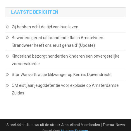
LAATSTE BERICHTEN
Zij hebben echt de tijd van hun leven
Bewoners gered uit brandende flat in Amstelveen:
‘Brandweer heeft ons eruit gehaald’ (Update)
Kinderland bezorgt honderden kinderen een onvergetelijke
zomervakantie
Star Wars-attractie blikvanger op Kermis Duivendrecht
OM eist jaar jeugddetentie voor explosie op Amsterdamse
Zuidas
Streek44.nl - Nieuws uit de streek Amstelland-Meerlanden
|
Thema: News
Portal door
Mystery Themes
.