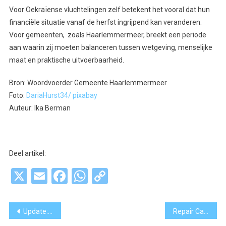
Voor Oekraïense vluchtelingen zelf betekent het vooral dat hun
financiële situatie vanaf de herfst ingrijpend kan veranderen.
Voor gemeenten, zoals Haarlemmermeer, breekt een periode
aan waarin zij moeten balanceren tussen wetgeving, menselijke
maat en praktische uitvoerbaarheid.
Bron: Woordvoerder Gemeente Haarlemmermeer
Foto:
DariaHurst34/ pixabay
Auteur: Ika Berman
Deel artikel:
X
Email
Facebook
WhatsApp
Copy
Link
Bericht
Update: Onderzoek asfalt en fundering N231 in Aalsmeer en De Kwakel niet 13 oktober tot 14 november 2025 maar 20 oktober tot 14 november 2025
Repair Café: minder weggooien, meer repareren