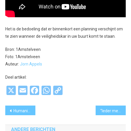
Het is de bedoeling dat er binnenkort een planning verschijnt om
te zien wanneer de veiligheidskar in uw buurt komt te staan.
Bron: 1Amstelveen
Foto: 1Amstelveen
Auteur:
Jorn Appels
Deel artikel:
X
Email
Facebook
WhatsApp
Copy
Link
Bericht
Humanitas Amstelland blikt terug op de Week van de Eenzaamheiden en start cursus ‘Creatief Leven’
“Ieder mens heeft iemand nodig die in jou een verborgen talent ziet”
navigatie
ANDERE BERICHTEN