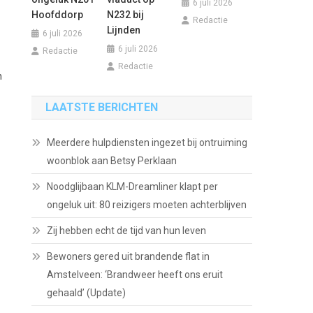
6 juli 2026
Hoofddorp
N232 bij
Redactie
Lijnden
6 juli 2026
6 juli 2026
Redactie
Redactie
n
LAATSTE BERICHTEN
Meerdere hulpdiensten ingezet bij ontruiming
woonblok aan Betsy Perklaan
Noodglijbaan KLM-Dreamliner klapt per
ongeluk uit: 80 reizigers moeten achterblijven
Zij hebben echt de tijd van hun leven
Bewoners gered uit brandende flat in
Amstelveen: ‘Brandweer heeft ons eruit
gehaald’ (Update)