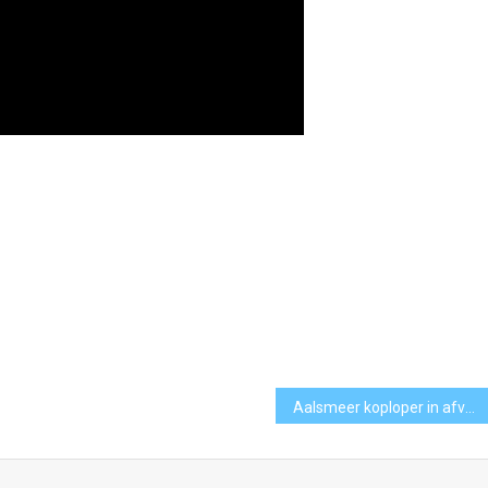
Aalsmeer koploper in afvalproductie binnen Amstelland-Meerlanden