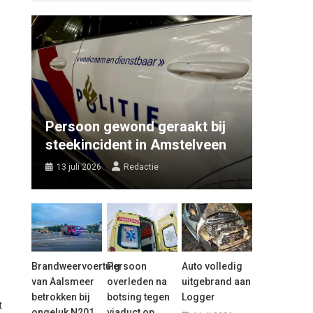
Persoon gewond geraakt bij
steekincident in Amstelveen
13 juli 2026
Redactie
Brandweervoertuig
Persoon
Auto volledig
van Aalsmeer
overleden na
uitgebrand aan
betrokken bij
botsing tegen
Logger
t
ongeluk N201
viaduct op