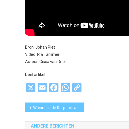
Bron: Johan Piet
Video: Ria Tammer
Auteur: Cisca van Driel
Deel artikel:
X
Email
Facebook
WhatsApp
Copy
Link
Bericht
Woning in de Karperstraat getroffen door explosie
navigatie
ANDERE BERICHTEN