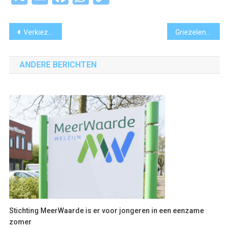
Link
Bericht
Verkiezingen 2025: hoe is de stemming in de streek?
Griezelen in de wasstraat bij de Halloween Carwash in Hoofddorp
navigatie
ANDERE BERICHTEN
Stichting MeerWaarde is er voor jongeren in een eenzame
zomer