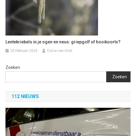
Lentekriebels in je ogen en neus: griepgolf of hooikoorts?
25 februari 2026
Cisca van Driel
Zoeken
Zoeken
112 NIEUWS