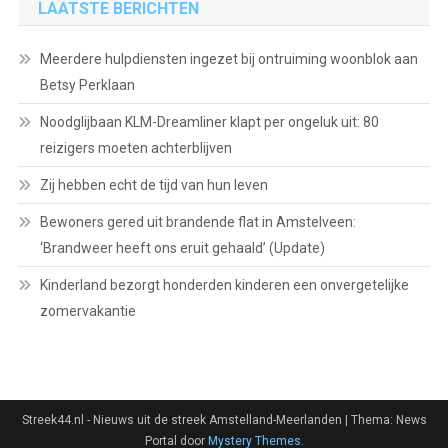
LAATSTE BERICHTEN
Meerdere hulpdiensten ingezet bij ontruiming woonblok aan
Betsy Perklaan
Noodglijbaan KLM-Dreamliner klapt per ongeluk uit: 80
reizigers moeten achterblijven
Zij hebben echt de tijd van hun leven
Bewoners gered uit brandende flat in Amstelveen:
‘Brandweer heeft ons eruit gehaald’ (Update)
Kinderland bezorgt honderden kinderen een onvergetelijke
zomervakantie
Streek44.nl - Nieuws uit de streek Amstelland-Meerlanden
|
Thema: News
Portal door
Mystery Themes
.