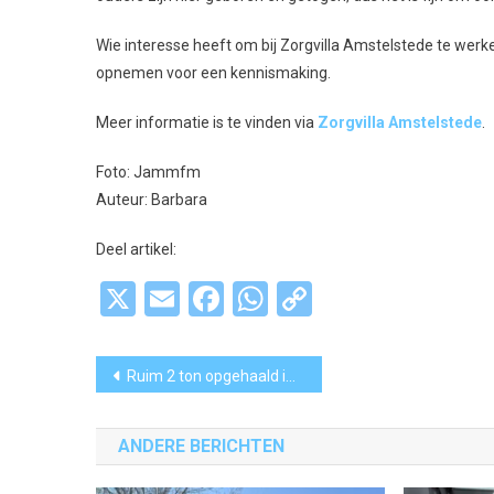
Wie interesse heeft om bij Zorgvilla Amstelstede te werken
opnemen voor een kennismaking.
Meer informatie is te vinden via
Zorgvilla Amstelstede
.
Foto: Jammfm
Auteur: Barbara
Deel artikel:
X
Email
Facebook
WhatsApp
Copy
Link
Bericht
Ruim 2 ton opgehaald in gemeente met Grote Clubactie
navigatie
ANDERE BERICHTEN