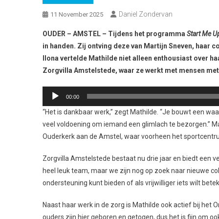
Daniel Zondervan
11 November 2025
OUDER – AMSTEL – Tijdens het programma
Start Me U
in handen. Zij ontving deze van Martijn Sneven, haar c
Ilona vertelde Mathilde niet alleen enthousiast over 
Zorgvilla Amstelstede, waar ze werkt met mensen met 
Audiospeler
00:00
“Het is dankbaar werk,” zegt Mathilde. “Je bouwt een wa
veel voldoening om iemand een glimlach te bezorgen.” Mat
Ouderkerk aan de Amstel, waar voorheen het sportcentr
Zorgvilla Amstelstede bestaat nu drie jaar en biedt een 
heel leuk team, maar we zijn nog op zoek naar nieuwe colleg
ondersteuning kunt bieden of als vrijwilliger iets wilt b
Naast haar werk in de zorg is Mathilde ook actief bij het O
ouders zijn hier geboren en getogen, dus het is fijn om o