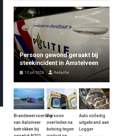
Persoon gewond geraakt bij
steekincident in Amstelveen
13 juli 2026
Redactie
Brandweervoertuig
Persoon
Auto volledig
van Aalsmeer
overleden na
uitgebrand aan
betrokken bij
botsing tegen
Logger
ongeluk N201
viaduct op