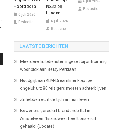
6 juli 2026
Hoofddorp
N232 bij
Redactie
Lijnden
6 juli 2026
on
6 juli 2026
Redactie
n
Redactie
LAATSTE BERICHTEN
Meerdere hulpdiensten ingezet bij ontruiming
/Omlaag
woonblok aan Betsy Perklaan
en
Noodglijbaan KLM-Dreamliner klapt per
ongeluk uit: 80 reizigers moeten achterblijven
Zij hebben echt de tijd van hun leven
n
Bewoners gered uit brandende flat in
Amstelveen: ‘Brandweer heeft ons eruit
gehaald’ (Update)
.