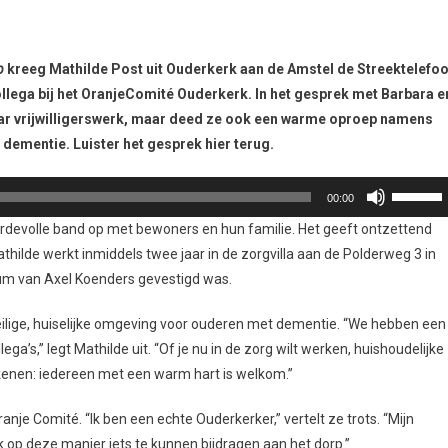
p
kreeg Mathilde Post uit Ouderkerk aan de Amstel de Streektelefo
ollega bij het OranjeComité Ouderkerk. In het gesprek met Barbara e
haar vrijwilligerswerk, maar deed ze ook een warme oproep namens
dementie. Luister het gesprek hier terug.
Gebruik
00:00
Omhoog
ardevolle band op met bewoners en hun familie. Het geeft ontzettend
pijltoets
hilde werkt inmiddels twee jaar in de zorgvilla aan de Polderweg 3 in
om
um van Axel Koenders gevestigd was.
het
volume
veilige, huiselijke omgeving voor ouderen met dementie. “We hebben een
te
a’s,” legt Mathilde uit. “Of je nu in de zorg wilt werken, huishoudelijke
verhoge
etekenen: iedereen met een warm hart is welkom.”
of
te
ranje Comité. “Ik ben een echte Ouderkerker,” vertelt ze trots. “Mijn
verlagen
ok op deze manier iets te kunnen bijdragen aan het dorp.”