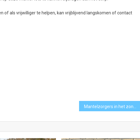
 of als vrijwilliger te helpen, kan vrijblijvend langskomen of contact
Mantelzorgers in het zonnetje: gratis bloemen voor wie altijd klaarstaat [video]