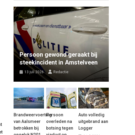
Persoon gewond geraakt bij
steekincident in Amstelveen
13 juli 2026
Redactie
Brandweervoertuig
Persoon
Auto volledig
van Aalsmeer
overleden na
uitgebrand aan
t
betrokken bij
botsing tegen
Logger
et
ongeluk N201
viaduct op