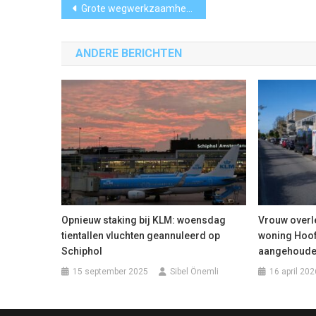
Bericht
Grote wegwerkzaamheden in en rond Amstelveen
navigatie
ANDERE BERICHTEN
Opnieuw staking bij KLM: woensdag
Vrouw overle
tientallen vluchten geannuleerd op
woning Hoof
Schiphol
aangehoud
15 september 2025
Sibel Önemli
16 april 202