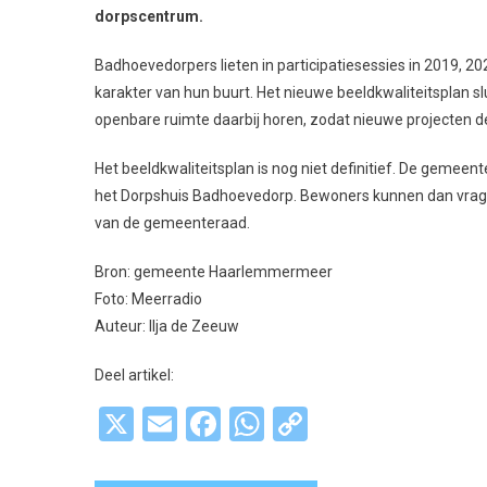
dorpscentrum.
Badhoevedorpers lieten in participatiesessies in 2019,
karakter van hun buurt. Het nieuwe beeldkwaliteitsplan sl
openbare ruimte daarbij horen, zodat nieuwe projecten d
Het beeldkwaliteitsplan is nog niet definitief. De gemee
het Dorpshuis Badhoevedorp. Bewoners kunnen dan vragen
van de gemeenteraad.
Bron: gemeente Haarlemmermeer
Foto: Meerradio
Auteur: Ilja de Zeeuw
Deel artikel:
X
Email
Facebook
WhatsApp
Copy
Link