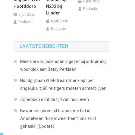
6 juli 2026
Hoofddorp
N232 bij
Redactie
Lijnden
6 juli 2026
6 juli 2026
Redactie
Redactie
LAATSTE BERICHTEN
Meerdere hulpdiensten ingezet bij ontruiming
woonblok aan Betsy Perklaan
Noodglijbaan KLM-Dreamliner klapt per
ongeluk uit: 80 reizigers moeten achterblijven
Zij hebben echt de tijd van hun leven
Bewoners gered uit brandende flat in
Amstelveen: ‘Brandweer heeft ons eruit
gehaald’ (Update)