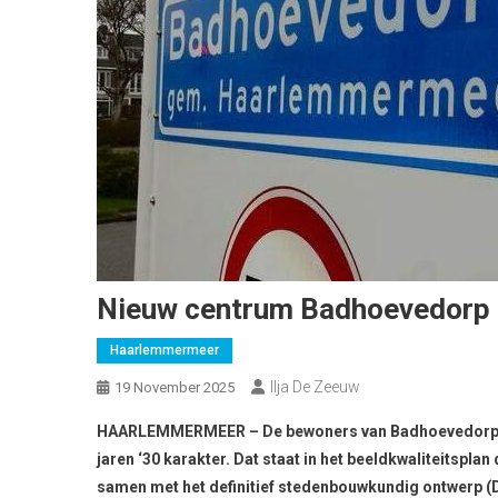
Nieuw centrum Badhoevedorp kri
Haarlemmermeer
Ilja De Zeeuw
19 November 2025
HAARLEMMERMEER – De bewoners van Badhoevedorp krij
jaren ‘30 karakter. Dat staat in het beeldkwaliteitsp
samen met het definitief stedenbouwkundig ontwerp (D