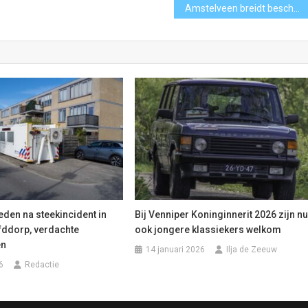
Amstelveen breidt beschermde bomenlijst uit: voortaan kapvergunning nodig
den na steekincident in
Bij Venniper Koninginnerit 2026 zijn n
ddorp, verdachte
ook jongere klassiekers welkom
en
14 januari 2026
Ilja de Zeeuw
6
Redactie