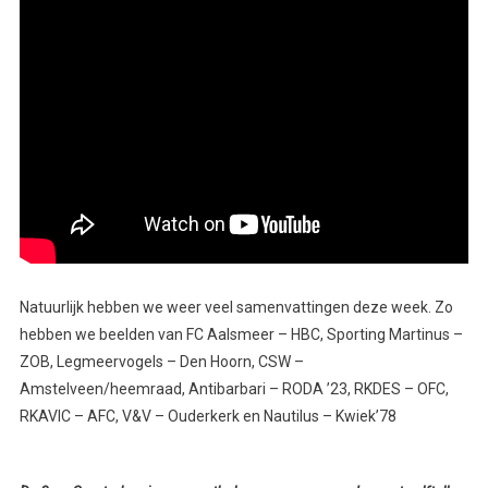
Natuurlijk hebben we weer veel samenvattingen deze week. Zo
hebben we beelden van FC Aalsmeer – HBC, Sporting Martinus –
ZOB, Legmeervogels – Den Hoorn, CSW –
Amstelveen/heemraad, Antibarbari – RODA ’23, RKDES – OFC,
RKAVIC – AFC, V&V – Ouderkerk en Nautilus – Kwiek’78