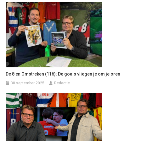
De 8 en Omstreken (116): De goals vliegen je om je oren
30 september 2025
Redactie