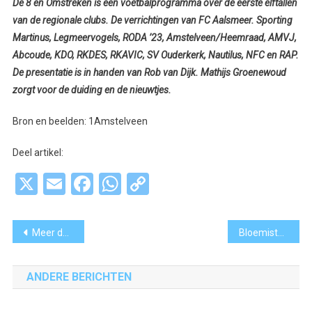
De 8 en Omstreken is een voetbalprogramma over de eerste elftallen
van de regionale clubs. De verrichtingen van FC Aalsmeer. Sporting
Martinus, Legmeervogels, RODA ’23, Amstelveen/Heemraad, AMVJ,
Abcoude, KDO, RKDES, RKAVIC, SV Ouderkerk, Nautilus, NFC en RAP.
De presentatie is in handen van Rob van Dijk. Mathijs Groenewoud
zorgt voor de duiding en de nieuwtjes.
Bron en beelden: 1Amstelveen
Deel artikel:
X
Email
Facebook
WhatsApp
Copy
Link
Bericht
Meer dan 3.200 handtekeningen voor veiligere rotondes
Bloemisten zetten burgemeester in het zonnetje op Dag van de Ondernemer
navigatie
ANDERE BERICHTEN