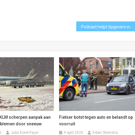
Podcast helpt tipgevers in Haarlemmermeer en daarbuiten
 KLM scherpen aanpak aan
Fietser botst tegen auto en belandt op
oblemen door sneeuw
voorruit
6
Julia Donk-Payer
9 april 2026
Erben Stienstra