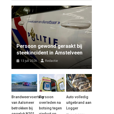
Persoon gewond geraakt bij
steekincident in Amstelveen
13 juli 2026
Redactie
Brandweervoertuig
Persoon
Auto volledig
van Aalsmeer
overleden na
uitgebrand aan
betrokken bij
botsing tegen
Logger
ongeluk N201
viaduct op