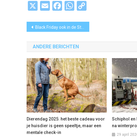
X
Email
Facebook
WhatsApp
Copy
Link
Bericht
Black Friday ook in de Streek
navigatie
ANDERE BERICHTEN
Dierendag 2025: het beste cadeau voor
Schiphol en
je huisdier is geen speeltje, maar een
na winterpr
mentale check-in
29 april 202