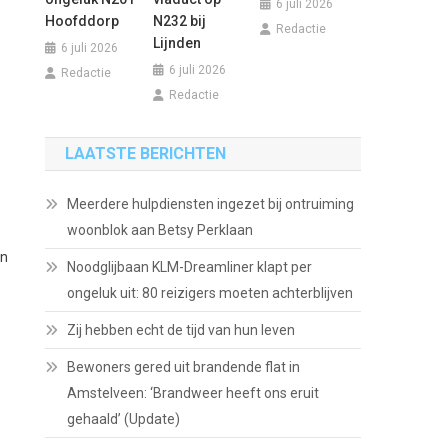
6 juli 2026
Hoofddorp
N232 bij
Redactie
Lijnden
6 juli 2026
6 juli 2026
Redactie
Redactie
LAATSTE BERICHTEN
Meerdere hulpdiensten ingezet bij ontruiming
woonblok aan Betsy Perklaan
in
Noodglijbaan KLM-Dreamliner klapt per
ongeluk uit: 80 reizigers moeten achterblijven
Zij hebben echt de tijd van hun leven
Bewoners gered uit brandende flat in
Amstelveen: ‘Brandweer heeft ons eruit
gehaald’ (Update)