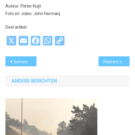
Auteur: Pieter Kuijt
Foto en video: John Hermarij
Deel artikel:
X
Email
Facebook
WhatsApp
Copy
Link
Bericht
Gemeente tekent voorovereenkomsten eerste 500 woningen Nieuw Legmeer
Fietsers op de bon voor rijden zonder licht in Haarlemmermeer
navigatie
ANDERE BERICHTEN