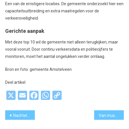
Een van de ernstigere locaties. De gemeente onderzoekt hier een
capaciteitsuitbreiding en extra maatregelen voor de
verkeersveiligheid.
Gerichte aanpak
Met deze top 10 wil de gemeente niet alleen terugkijken, maar
vooral vooruit. Door continu verkeersdata en politiecijfers te
monitoren, moet het aantal ongelukken verder omlaag.
Bron en foto: gemeente Amstelveen
Deel artikel:
X
Email
Facebook
WhatsApp
Copy
Link
Bericht
Nachtelijke reddingsvlucht uit Oman geland op Schiphol: dit komt er kijken bij een repatriëring
Van museum tot kerk: hier stem je straks op de meest bijzondere plekken in de regio
navigatie