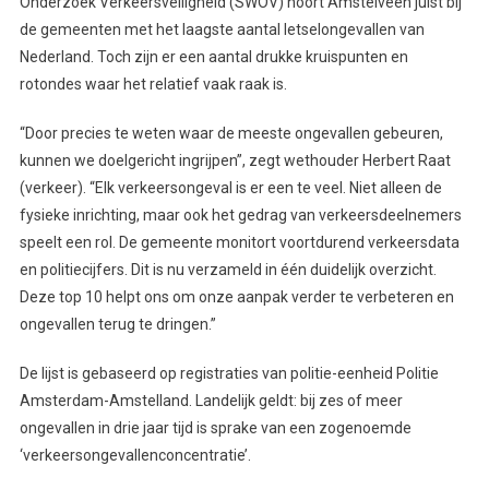
Onderzoek Verkeersveiligheid (SWOV) hoort Amstelveen juist bij
de gemeenten met het laagste aantal letselongevallen van
Nederland. Toch zijn er een aantal drukke kruispunten en
rotondes waar het relatief vaak raak is.
“Door precies te weten waar de meeste ongevallen gebeuren,
kunnen we doelgericht ingrijpen”, zegt wethouder Herbert Raat
(verkeer). “Elk verkeersongeval is er een te veel. Niet alleen de
fysieke inrichting, maar ook het gedrag van verkeersdeelnemers
speelt een rol. De gemeente monitort voortdurend verkeersdata
en politiecijfers. Dit is nu verzameld in één duidelijk overzicht.
Deze top 10 helpt ons om onze aanpak verder te verbeteren en
ongevallen terug te dringen.”
De lijst is gebaseerd op registraties van politie-eenheid Politie
Amsterdam-Amstelland. Landelijk geldt: bij zes of meer
ongevallen in drie jaar tijd is sprake van een zogenoemde
‘verkeersongevallenconcentratie’.