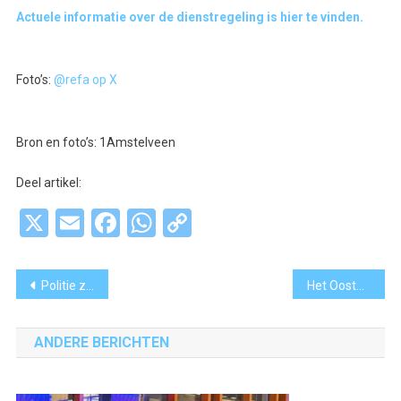
Actuele informatie over de dienstregeling is hier te vinden.
Foto’s:
@refa op X
Bron en foto’s: 1Amstelveen
Deel artikel:
X
Email
Facebook
WhatsApp
Copy
Link
Bericht
Politie zoekt getuigen en camerabeelden na strafbaar feit in Aalsmeer
Het Oosterbad opent nieuw seizoen met vernieuwd terrein en lange zwemstart
navigatie
ANDERE BERICHTEN