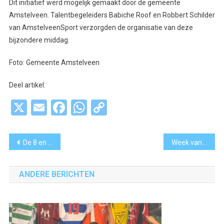
Dit initiatief werd mogelijk gemaakt door de gemeente
Amstelveen. Talentbegeleiders Babiche Roof en Robbert Schilder
van AmstelveenSport verzorgden de organisatie van deze
bijzondere middag.
Foto: Gemeente Amstelveen
Deel artikel:
X
Email
Facebook
WhatsApp
Copy
Link
Bericht
De 8 en Omstreken (145): RKDES en KDO op jacht naar promotie
Week van de Jonge Mantelzorger: aandacht voor jongeren die vaak onzichtbaar zorgen
navigatie
ANDERE BERICHTEN