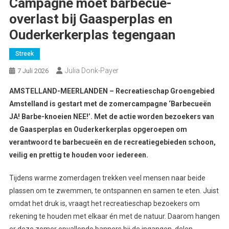
Campagne moet barbecue-
overlast bij Gaasperplas en
Ouderkerkerplas tegengaan
Streek
Julia Donk-Payer
7 Juli 2026
AMSTELLAND-MEERLANDEN – Recreatieschap Groengebied
Amstelland is gestart met de zomercampagne ‘Barbecueën
JA! Barbe-knoeien NEE!’. Met de actie worden bezoekers van
de Gaasperplas en Ouderkerkerplas opgeroepen om
verantwoord te barbecueën en de recreatiegebieden schoon,
veilig en prettig te houden voor iedereen.
Tijdens warme zomerdagen trekken veel mensen naar beide
plassen om te zwemmen, te ontspannen en samen te eten. Juist
omdat het druk is, vraagt het recreatieschap bezoekers om
rekening te houden met elkaar én met de natuur. Daarom hangen
er deze zomer opvallende banners bij de ingangen, delen