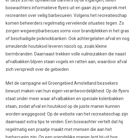
boswachters informatieve flyers uit en gaan zij in gesprek met
recreanten over veilig barbecueën. Volgens het recreatieschap
komen beheerders regelmatig vervelende situaties tegen. Zo
zorgen wegwerpbarbecues soms voor brandplekken in het gras
of beschadigde picknickbanken. Ook achtergelaten afval en nog
smeulende houtskool leveren risico’s op, zoals kleine
bermbranden. Daarnaast trekken volle vuilniszakken die naast
afvalbakken blijven staan vogels en ratten aan, waardoor afval
zich verspreidt over de gebieden.
Met de campagne wil Groengebied Amstelland bezoekers
bewust maken van hun eigen verantwoordelijkheid. Op de flyers
staat onder meer waar afvalbakken en speciale kolenbakken
staan, zodat afval en houtskool op de juiste manier kunnen
worden weggegooid. Op de website van het recreatieschap zijn
daarnaast extra tips te vinden. Een boswachter vertelt dat hij
regelmatig een praatje maakt met mensen die aan het
barbecueën zijn. Op een vriendelijke manier legt hij uit hoe