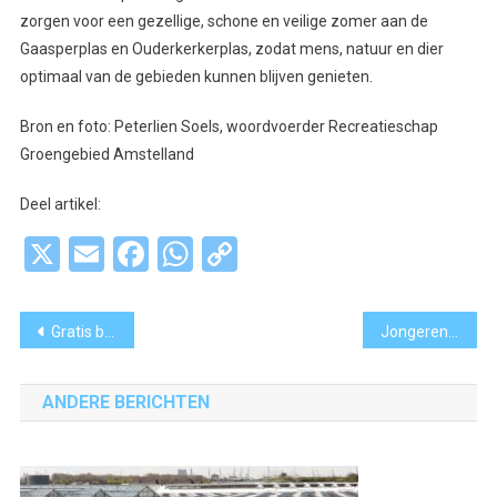
zorgen voor een gezellige, schone en veilige zomer aan de
Gaasperplas en Ouderkerkerplas, zodat mens, natuur en dier
optimaal van de gebieden kunnen blijven genieten.
Bron en foto: Peterlien Soels, woordvoerder Recreatieschap
Groengebied Amstelland
Deel artikel:
X
Email
Facebook
WhatsApp
Copy
Link
Bericht
Gratis balansmetingen voor ouderen in Aalsmeer
Jongerenraad Aalsmeer zet eerste stap met advies over terugkeer NIX18-feesten
navigatie
ANDERE BERICHTEN