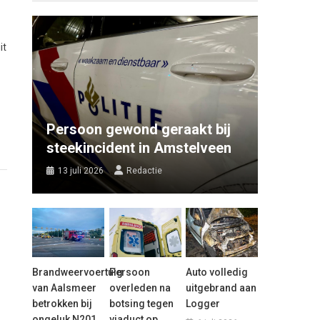
it
Persoon gewond geraakt bij
steekincident in Amstelveen
13 juli 2026
Redactie
Brandweervoertuig
Persoon
Auto volledig
van Aalsmeer
overleden na
uitgebrand aan
betrokken bij
botsing tegen
Logger
ongeluk N201
viaduct op