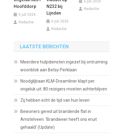
6 juli 2026
Hoofddorp
N232 bij
Redactie
Lijnden
6 juli 2026
6 juli 2026
Redactie
Redactie
LAATSTE BERICHTEN
Meerdere hulpdiensten ingezet bij ontruiming
woonblok aan Betsy Perklaan
Noodglijbaan KLM-Dreamliner klapt per
ongeluk uit: 80 reizigers moeten achterblijven
Zij hebben echt de tijd van hun leven
Bewoners gered uit brandende flat in
Amstelveen: ‘Brandweer heeft ons eruit
gehaald’ (Update)