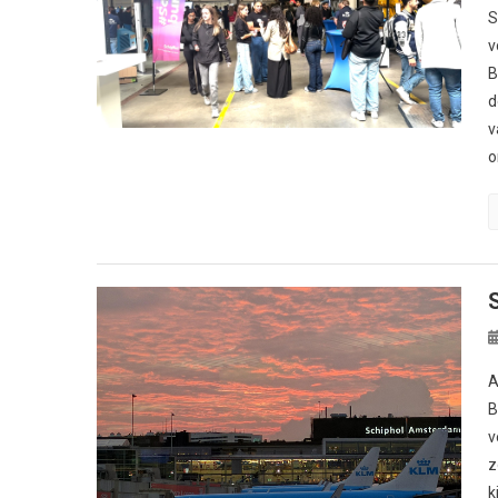
S
v
B
d
v
o
A
B
v
z
k