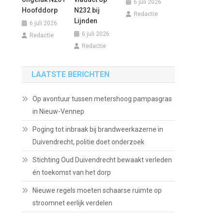
6 juli 2026
Hoofddorp
N232 bij
Redactie
Lijnden
6 juli 2026
6 juli 2026
Redactie
Redactie
LAATSTE BERICHTEN
Op avontuur tussen metershoog pampasgras
in Nieuw-Vennep
Poging tot inbraak bij brandweerkazerne in
Duivendrecht, politie doet onderzoek
Stichting Oud Duivendrecht bewaakt verleden
én toekomst van het dorp
Nieuwe regels moeten schaarse ruimte op
stroomnet eerlijk verdelen