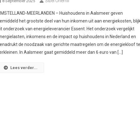
Sibel Önemli
8 September 2025
MSTELLAND-MEERLANDEN – Huishoudens in Aalsmeer geven
emiddeld het grootste deel van hun inkomen uit aan energiekosten, blij
it onderzoek van energieleverancier Essent. Het onderzoek vergelijkt
nergielasten, inkomens en de impact op huishoudens in Nederland en
enadrukt de noodzaak van gerichte maatregelen om de energiekloof t
erkleinen. In Aalsmeer gaat gemiddeld meer dan 6 euro van […]
Lees verder...