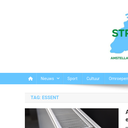
Ga
naar
de
inhoud
Streek44
Het nieuws uit Amstelland-Meerlanden
Nieuws
Sport
Cultuur
Omroepe
TAG:
ESSENT