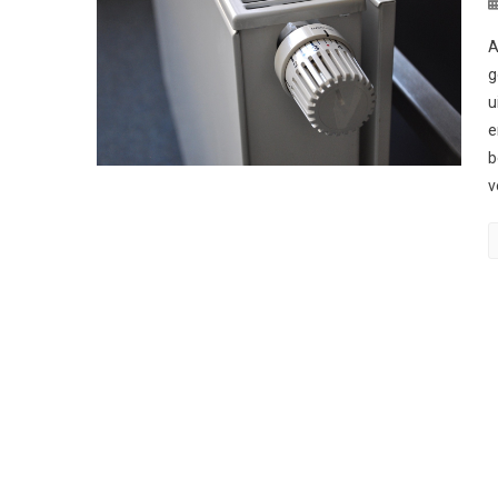
A
g
u
e
b
v