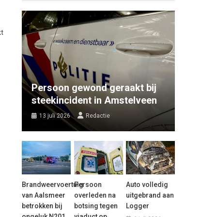
kt
e
Persoon gewond geraakt bij
steekincident in Amstelveen
13 juli 2026
Redactie
Brandweervoertuig
Persoon
Auto volledig
van Aalsmeer
overleden na
uitgebrand aan
betrokken bij
botsing tegen
Logger
ongeluk N201
viaduct op