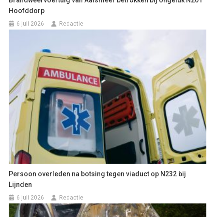
Brandweervoertuig van Aalsmeer betrokken bij ongeluk N201
Hoofddorp
6 juli 2026
Redactie
Persoon overleden na botsing tegen viaduct op N232 bij
Lijnden
6 juli 2026
Redactie