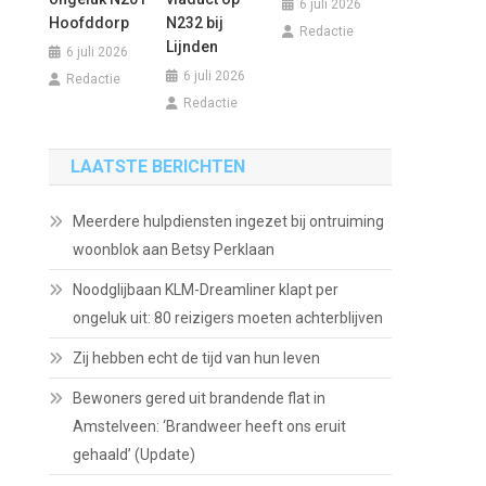
6 juli 2026
Hoofddorp
N232 bij
Redactie
Lijnden
6 juli 2026
6 juli 2026
Redactie
Redactie
LAATSTE BERICHTEN
Meerdere hulpdiensten ingezet bij ontruiming
woonblok aan Betsy Perklaan
Noodglijbaan KLM-Dreamliner klapt per
ongeluk uit: 80 reizigers moeten achterblijven
Zij hebben echt de tijd van hun leven
Bewoners gered uit brandende flat in
Amstelveen: ‘Brandweer heeft ons eruit
gehaald’ (Update)