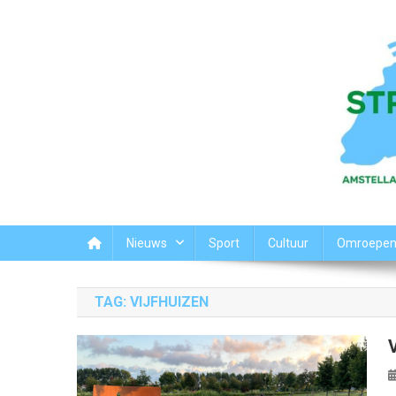
Ga
naar
de
inhoud
Streek44
Het nieuws uit Amstelland-Meerlanden
Nieuws
Sport
Cultuur
Omroepe
TAG:
VIJFHUIZEN