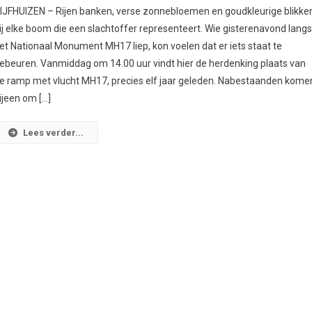
IJFHUIZEN – Rijen banken, verse zonnebloemen en goudkleurige blikke
ij elke boom die een slachtoffer representeert. Wie gisterenavond lang
et Nationaal Monument MH17 liep, kon voelen dat er iets staat te
ebeuren. Vanmiddag om 14.00 uur vindt hier de herdenking plaats van
e ramp met vlucht MH17, precies elf jaar geleden. Nabestaanden kome
ijeen om […]
Lees verder...