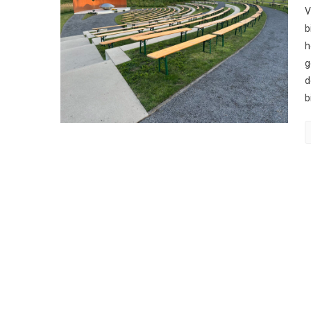
V
b
h
g
d
b