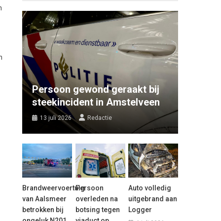
n
s
n
Persoon gewond geraakt bij
steekincident in Amstelveen
13 juli 2026
Redactie
Brandweervoertuig
Persoon
Auto volledig
van Aalsmeer
overleden na
uitgebrand aan
betrokken bij
botsing tegen
Logger
ongeluk N201
viaduct op