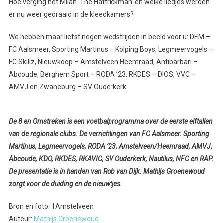
Hoe verging het Milan ‘The Hattrickman’ en welke liedjes werden
er nu weer gedraaid in de kleedkamers?
We hebben maar liefst negen wedstrijden in beeld voor u: DEM –
FC Aalsmeer, Sporting Martinus – Kolping Boys, Legmeervogels –
FC Skillz, Nieuwkoop – Amstelveen Heemraad, Antibarbari –
Abcoude, Berghem Sport – RODA ’23, RKDES – DIOS, VVC –
AMVJ en Zwaneburg – SV Ouderkerk.
De 8 en Omstreken is een voetbalprogramma over de eerste elftallen
van de regionale clubs. De verrichtingen van FC Aalsmeer. Sporting
Martinus, Legmeervogels, RODA ’23, Amstelveen/Heemraad, AMVJ,
Abcoude, KDO, RKDES, RKAVIC, SV Ouderkerk, Nautilus, NFC en RAP.
De presentatie is in handen van Rob van Dijk. Mathijs Groenewoud
zorgt voor de duiding en de nieuwtjes.
Bron en foto: 1Amstelveen
Auteur:
Mathijs Groenewoud