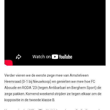
Verder vieren we de eerste zege mee van Amstelveen
Heemraad (0-1 bij Nieuwkoop) en genieten we mee hoe FC
Aboude en RODA ’23 (tegen Antibarbari en Berghem Sport) de
zege pakken. Komend weekend strijden ze tegen elkaar om de
koppositie in de tweede klasse B.