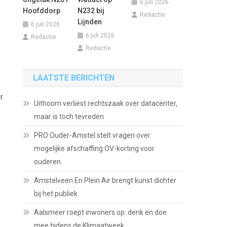
6 juli 2026
Hoofddorp
N232 bij
Redactie
Lijnden
6 juli 2026
6 juli 2026
Redactie
Redactie
LAATSTE BERICHTEN
r.
Uithoorn verliest rechtszaak over datacenter,
maar is toch tevreden
PRO Ouder-Amstel stelt vragen over
mogelijke afschaffing OV-korting voor
ouderen
Amstelveen En Plein Air brengt kunst dichter
bij het publiek
Aalsmeer roept inwoners op: denk en doe
mee tijdens de Klimaatweek