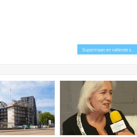
Supermaan en vallende sterren: Anco van Hal over de hemel in november