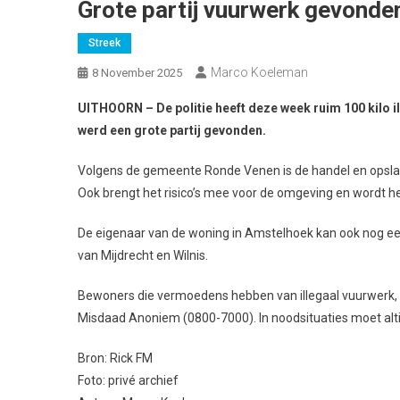
Grote partij vuurwerk gevonde
Streek
Marco Koeleman
8 November 2025
UITHOORN – De politie heeft deze week ruim 100 kilo i
werd een grote partij gevonden.
Volgens de gemeente Ronde Venen is de handel en opslag 
Ook brengt het risico’s mee voor de omgeving en wordt he
De eigenaar van de woning in Amstelhoek kan ook nog e
van Mijdrecht en Wilnis.
Bewoners die vermoedens hebben van illegaal vuurwerk, k
Misdaad Anoniem (0800-7000). In noodsituaties moet alt
Bron: Rick FM
Foto: privé archief