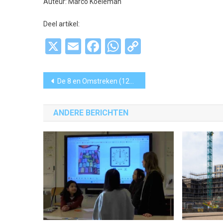
Auteur: Marco Koeleman
Deel artikel:
X
Email
Facebook
WhatsApp
Copy
Link
Bericht
De 8 en Omstreken (121): Emoties lopen hoog op
navigatie
ANDERE BERICHTEN