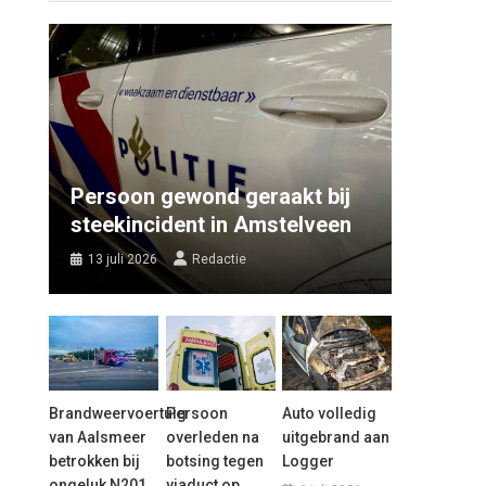
Persoon gewond geraakt bij
steekincident in Amstelveen
13 juli 2026
Redactie
Brandweervoertuig
Persoon
Auto volledig
van Aalsmeer
overleden na
uitgebrand aan
betrokken bij
botsing tegen
Logger
ongeluk N201
viaduct op