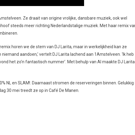
Amstelveen. Ze draait van origine vrolijke, dansbare muziek, ook wel
choof steeds meer richting Nederlandstalige muziek. Met haar remix va
ombineren.
remix horen we de stem van DJ Larita, maar in werkelijkheid kan ze
we niemand aandoen,’ vertelt DJ Larita lachend aan 1Amstelveen. ‘Ik heb
k vond het zo’n fantastisch nummer’. Met behulp van AI maakte DJ Larita
00% NL en SLAM!. Daarnaast stromen de reserveringen binnen. Gelukkig 
ag 30 mei treedt ze op in Café De Manen.