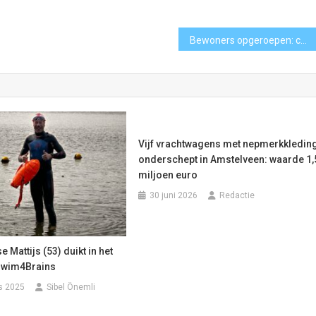
Bewoners opgeroepen: controleer schuurtjes op beginnende nesten van Geelpoothoornaar
Vijf vrachtwagens met nepmerkkledin
onderschept in Amstelveen: waarde 1,
miljoen euro
30 juni 2026
Redactie
 Mattijs (53) duikt in het
Swim4Brains
s 2025
Sibel Önemli