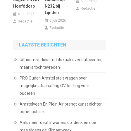
6 juli 2026
Hoofddorp
N232 bij
Redactie
Lijnden
6 juli 2026
6 juli 2026
Redactie
Redactie
LAATSTE BERICHTEN
Uithoorn verliest rechtszaak over datacenter,
maar is toch tevreden
PRO Ouder-Amstel stelt vragen over
mogelijke afschaffing OV-korting voor
ouderen
Amstelveen En Plein Air brengt kunst dichter
bij het publiek
Aalsmeer roept inwoners op: denk en doe
mee tijdens de Klimaatweek