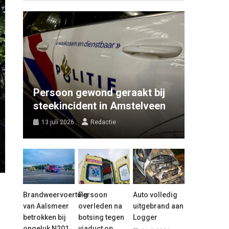
Persoon gewond geraakt bij
steekincident in Amstelveen
13 juli 2026
Redactie
Brandweervoertuig
Persoon
Auto volledig
van Aalsmeer
overleden na
uitgebrand aan
betrokken bij
botsing tegen
Logger
ongeluk N201
viaduct op