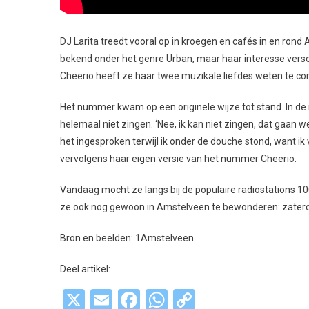
DJ Larita treedt vooral op in kroegen en cafés in en rond 
bekend onder het genre Urban, maar haar interesse vers
Cheerio heeft ze haar twee muzikale liefdes weten te c
Het nummer kwam op een originele wijze tot stand. In de 
helemaal niet zingen. ‘Nee, ik kan niet zingen, dat gaan 
het ingesproken terwijl ik onder de douche stond, want i
vervolgens haar eigen versie van het nummer Cheerio.
Vandaag mocht ze langs bij de populaire radiostations 1
ze ook nog gewoon in Amstelveen te bewonderen: zaterd
Bron en beelden: 1Amstelveen
Deel artikel:
X
Email
Facebook
WhatsApp
Copy