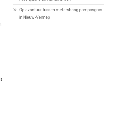
Op avontuur tussen metershoog pampasgras
in Nieuw-Vennep
n
is