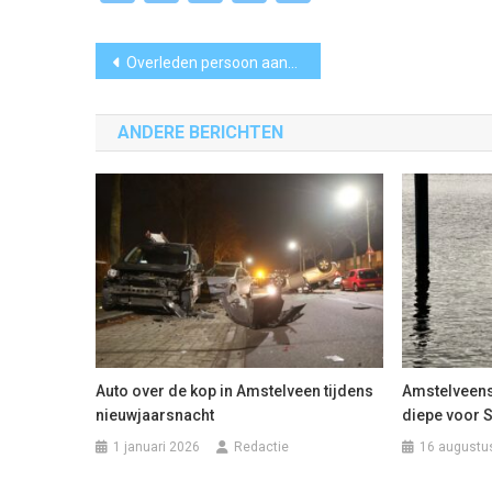
Link
Bericht
Overleden persoon aangetroffen in water Oosteinderweg Aalsmeer, politie doet onderzoek
navigatie
ANDERE BERICHTEN
Auto over de kop in Amstelveen tijdens
Amstelveense
nieuwjaarsnacht
diepe voor 
1 januari 2026
Redactie
16 augustu