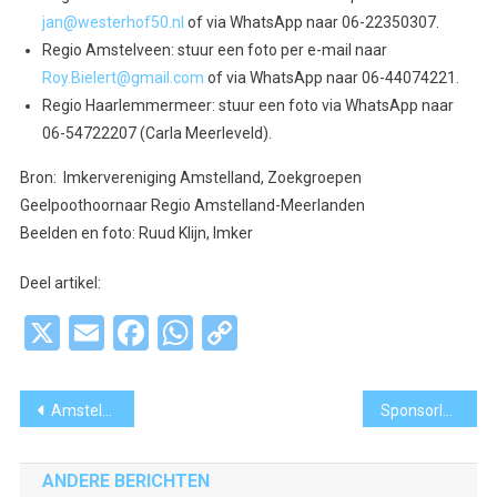
jan@westerhof50.nl
of via WhatsApp naar 06-22350307.
Regio Amstelveen: stuur een foto per e-mail naar
Roy.Bielert@gmail.com
of via WhatsApp naar 06-44074221.
Regio Haarlemmermeer: stuur een foto via WhatsApp naar
06-54722207 (Carla Meerleveld).
Bron: Imkervereniging Amstelland, Zoekgroepen
Geelpoothoornaar Regio Amstelland-Meerlanden
Beelden en foto: Ruud Klijn, Imker
Deel artikel:
X
Email
Facebook
WhatsApp
Copy
Link
Bericht
Amstelveense DJ Larita gaat viral met remix van Cheerio
Sponsorloop De Cirkel levert ruim 21.000 euro op voor schoolgebouw in Gambia
navigatie
ANDERE BERICHTEN