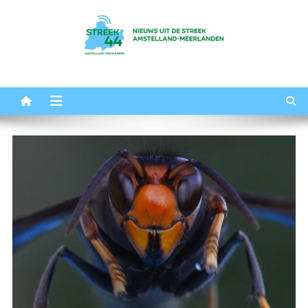
Ga
naar
de
inhoud
Streek44
Het nieuws uit Amstelland-Meerlanden