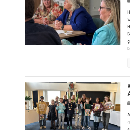
H
w
H
B
g
b
A
g
e