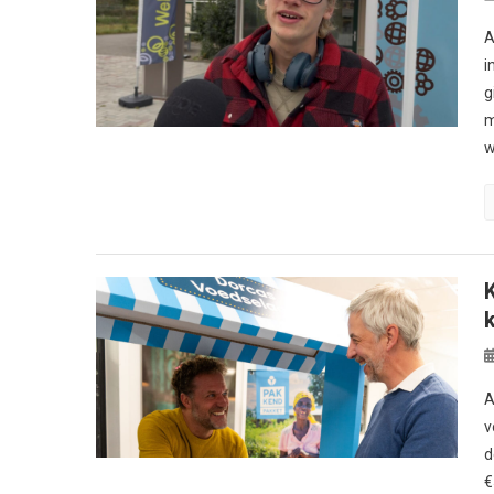
A
i
g
m
w
A
v
d
€