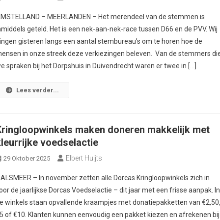
MSTELLAND – MEERLANDEN – Het merendeel van de stemmen is
nmiddels geteld. Het is een nek-aan-nek-race tussen D66 en de PVV. Wij
ingen gisteren langs een aantal stembureau’s om te horen hoe de
ensen in onze streek deze verkiezingen beleven. Van de stemmers di
e spraken bij het Dorpshuis in Duivendrecht waren er twee in […]
Lees verder...
Kringloopwinkels maken doneren makkelijk met
kleurrijke voedselactie
Elbert Huijts
29 Oktober 2025
ALSMEER – In november zetten alle Dorcas Kringloopwinkels zich in
oor de jaarlijkse Dorcas Voedselactie – dit jaar met een frisse aanpak. I
e winkels staan opvallende kraampjes met donatiepakketten van €2,50
5 of €10. Klanten kunnen eenvoudig een pakket kiezen en afrekenen bij