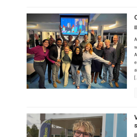
A
w
A
e
a
[