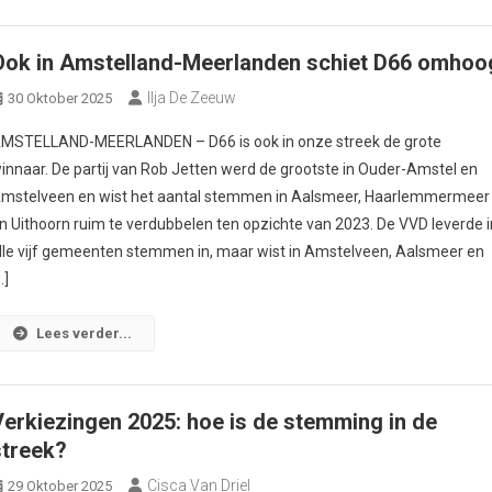
Ook in Amstelland-Meerlanden schiet D66 omhoo
Ilja De Zeeuw
30 Oktober 2025
MSTELLAND-MEERLANDEN – D66 is ook in onze streek de grote
innaar. De partij van Rob Jetten werd de grootste in Ouder-Amstel en
mstelveen en wist het aantal stemmen in Aalsmeer, Haarlemmermeer
n Uithoorn ruim te verdubbelen ten opzichte van 2023. De VVD leverde i
lle vijf gemeenten stemmen in, maar wist in Amstelveen, Aalsmeer en
…]
Lees verder...
Verkiezingen 2025: hoe is de stemming in de
streek?
Cisca Van Driel
29 Oktober 2025