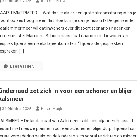
Ilja De Zeeuw
31 Oktober 2025
AARLEMMERMEER – Wat doe je als er een grote stroomstoring is en je
oont op zes hoog in een flat. Hoe kom je dan je huis uit? De gemeente
aarlemmermeer wil dat inwoners over dit soort scenario’s nadenken.
urgemeester Marianne Schuurmans gaat daarom met inwoners in
esprek tijdens een reeks bijeenkomsten. “Tijdens de gesprekken
espreken […]
Lees verder...
Kinderraad zet zich in voor een schoner en blijer
Aalsmeer
Elbert Huijts
31 Oktober 2025
ALSMEER – De kinderraad van Aalsmeer is dit schooljaar enthousiast
estart met nieuwe plannen voor een schoner en blijer dorp. Tijdens hun
erste vergadering besloten de kinderen zich vooral te richten op minder