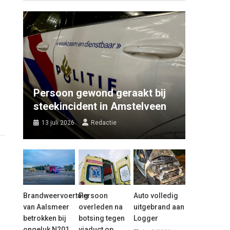
Persoon gewond geraakt bij
steekincident in Amstelveen
13 juli 2026
Redactie
Brandweervoertuig
Persoon
Auto volledig
van Aalsmeer
overleden na
uitgebrand aan
betrokken bij
botsing tegen
Logger
ongeluk N201
viaduct op