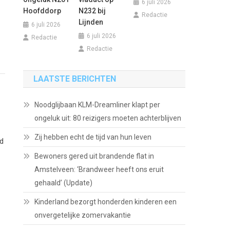
6 juli 2026
Hoofddorp
N232 bij
Redactie
Lijnden
6 juli 2026
6 juli 2026
Redactie
Redactie
LAATSTE BERICHTEN
Noodglijbaan KLM-Dreamliner klapt per
ongeluk uit: 80 reizigers moeten achterblijven
Zij hebben echt de tijd van hun leven
nd
Bewoners gered uit brandende flat in
Amstelveen: ‘Brandweer heeft ons eruit
gehaald’ (Update)
Kinderland bezorgt honderden kinderen een
onvergetelijke zomervakantie