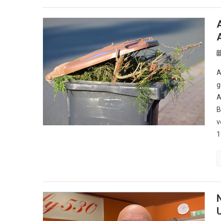
A
g
A
B
v
1