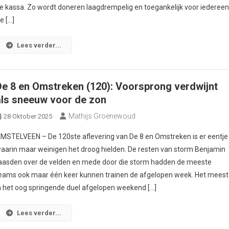
e kassa. Zo wordt doneren laagdrempelig en toegankelijk voor iedereen
e […]
Lees verder...
De 8 en Omstreken (120): Voorsprong verdwijnt
als sneeuw voor de zon
Mathijs Groenewoud
28 Oktober 2025
MSTELVEEN – De 120ste aflevering van De 8 en Omstreken is er eentje
aarin maar weinigen het droog hielden. De resten van storm Benjamin
aasden over de velden en mede door die storm hadden de meeste
eams ook maar één keer kunnen trainen de afgelopen week. Het meest
n het oog springende duel afgelopen weekend […]
Lees verder...