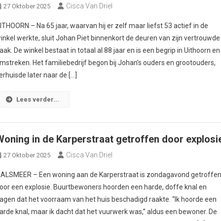
Cisca Van Driel
27 Oktober 2025
ITHOORN – Na 65 jaar, waarvan hij er zelf maar liefst 53 actief in de
inkel werkte, sluit Johan Piet binnenkort de deuren van zijn vertrouwde
aak. De winkel bestaat in totaal al 88 jaar en is een begrip in Uithoorn en
mstreken. Het familiebedrijf begon bij Johan’s ouders en grootouders,
erhuisde later naar de […]
Lees verder...
Woning in de Karperstraat getroffen door explosi
Cisca Van Driel
27 Oktober 2025
ALSMEER – Een woning aan de Karperstraat is zondagavond getroffe
oor een explosie. Buurtbewoners hoorden een harde, doffe knal en
agen dat het voorraam van het huis beschadigd raakte. “Ik hoorde een
arde knal, maar ik dacht dat het vuurwerk was,” aldus een bewoner. De