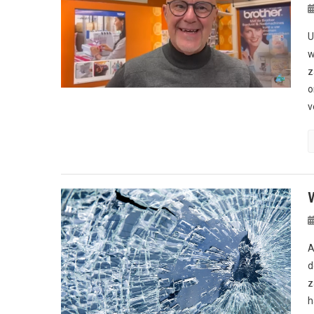
U
w
z
o
v
A
d
z
h