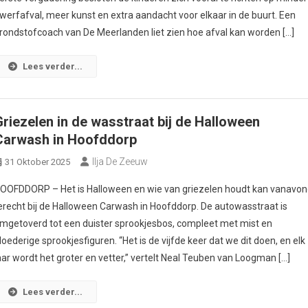
werfafval, meer kunst en extra aandacht voor elkaar in de buurt. Een
rondstofcoach van De Meerlanden liet zien hoe afval kan worden […]
Lees verder...
Griezelen in de wasstraat bij de Halloween
Carwash in Hoofddorp
Ilja De Zeeuw
31 Oktober 2025
OOFDDORP – Het is Halloween en wie van griezelen houdt kan vanavo
erecht bij de Halloween Carwash in Hoofddorp. De autowasstraat is
mgetoverd tot een duister sprookjesbos, compleet met mist en
loederige sprookjesfiguren. “Het is de vijfde keer dat we dit doen, en elk
aar wordt het groter en vetter,” vertelt Neal Teuben van Loogman […]
Lees verder...