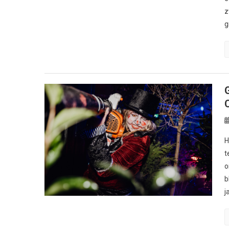
z
g
H
t
o
b
j