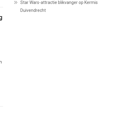
Star Wars-attractie blikvanger op Kermis
Duivendrecht
g
n