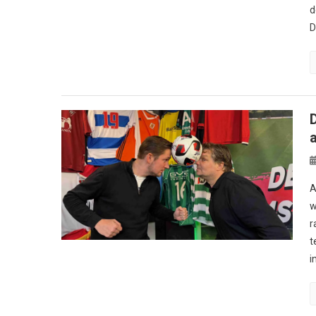
d
D
A
w
r
t
i