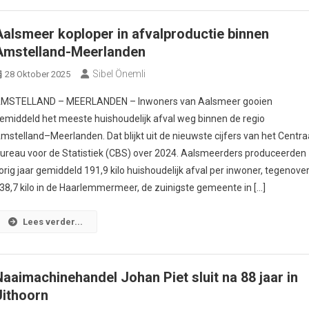
Aalsmeer koploper in afvalproductie binnen
Amstelland-Meerlanden
Sibel Önemli
28 Oktober 2025
MSTELLAND – MEERLANDEN – Inwoners van Aalsmeer gooien
emiddeld het meeste huishoudelijk afval weg binnen de regio
mstelland–Meerlanden. Dat blijkt uit de nieuwste cijfers van het Centra
ureau voor de Statistiek (CBS) over 2024. Aalsmeerders produceerden
orig jaar gemiddeld 191,9 kilo huishoudelijk afval per inwoner, tegenove
38,7 kilo in de Haarlemmermeer, de zuinigste gemeente in […]
Lees verder...
Naaimachinehandel Johan Piet sluit na 88 jaar in
Uithoorn