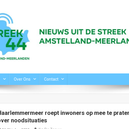
n
Over Ons
Contact
Haarlemmermeer roept inwoners op mee te prate
over noodsituaties